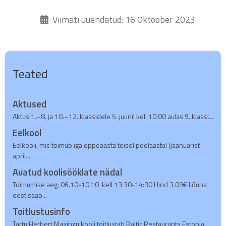
Üksikasjad
Viimati uuendatud: 16 Oktoober 2023
Teated
Aktused
Aktus 1.–8. ja 10.–12. klassidele 5. juunil kell 10.00 aulas 9. klassi...
Eelkool
Eelkooli, mis toimub iga õppeaasta teisel poolaastal (jaanuarist
april...
Avatud koolisööklate nädal
Toimumise aeg: 06.10-10.10 kell 13:30-14:30 Hind 3.09€ Lõuna
eest saab...
Toitlustusinfo
Tartu Herbert Masingu kooli toitlustab Baltic Restaurants Estonia