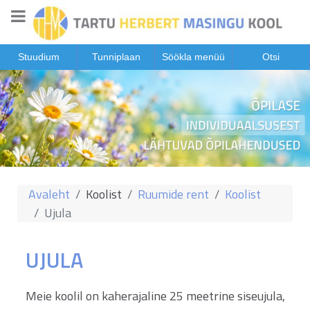
Stuudium
Tunniplaan
Söökla menüü
Otsi
Avaleht
Koolist
Ruumide rent
Koolist
Ujula
UJULA
Meie koolil on kaherajaline 25 meetrine siseujula,