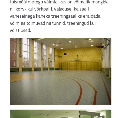
täismõõtmetega võimla, kus on võimalik mängida
nii korv- kui võrkpalli, vajadusel ka saali
vaheseinaga kaheks treeningsaaliks eraldada.
Võimlas toimuvad nii tunnid, treeningud kui
võistlused.