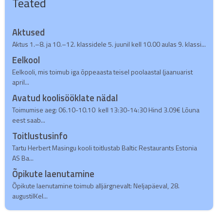
Teated
Aktused
Aktus 1.–8. ja 10.–12. klassidele 5. juunil kell 10.00 aulas 9. klassi...
Eelkool
Eelkooli, mis toimub iga õppeaasta teisel poolaastal (jaanuarist
april...
Avatud koolisööklate nädal
Toimumise aeg: 06.10-10.10 kell 13:30-14:30 Hind 3.09€ Lõuna
eest saab...
Toitlustusinfo
Tartu Herbert Masingu kooli toitlustab Baltic Restaurants Estonia
AS Ba...
Õpikute laenutamine
Õpikute laenutamine toimub alljärgnevalt: Neljapäeval, 28.
augustilKel...