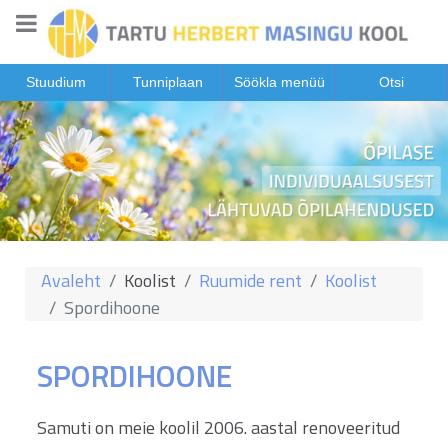
Stuudium
Tunniplaan
Söökla menüü
Otsi
Avaleht
Koolist
Ruumide rent
Koolist
Spordihoone
SPORDIHOONE
Samuti on meie koolil 2006. aastal renoveeritud