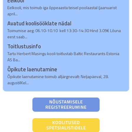
Eelkool
Eelkooli, mis toimub iga õppeaasta teisel poolaastal (jaanuarist
april...
Avatud koolisööklate nädal
Toimumise aeg: 06.10-10.10 kell 13:30-14:30 Hind 3.09€ Lõuna
eest saab...
Toitlustusinfo
Tartu Herbert Masingu kooli toitlustab Baltic Restaurants Estonia
AS Ba...
Õpikute laenutamine
Õpikute laenutamine toimub alljärgnevalt: Neljapäeval, 28.
augustilKel...