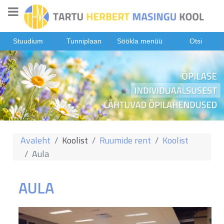
Stuudium
Tunniplaan
Söökla menüü
Otsi
Avaleht
Koolist
Ruumide rent
Koolist
Aula
AULA