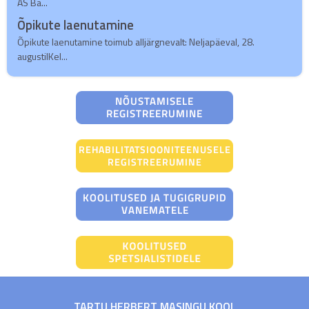
AS Ba...
Õpikute laenutamine
Õpikute laenutamine toimub alljärgnevalt: Neljapäeval, 28.
augustilKel...
TARTU HERBERT MASINGU KOOL