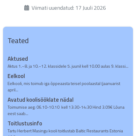
Üksikasjad
Viimati uuendatud: 17 Juuli 2026
Teated
Aktused
Aktus 1.–8. ja 10.–12. klassidele 5. juunil kell 10.00 aulas 9. klassi...
Eelkool
Eelkooli, mis toimub iga õppeaasta teisel poolaastal (jaanuarist
april...
Avatud koolisööklate nädal
Toimumise aeg: 06.10-10.10 kell 13:30-14:30 Hind 3.09€ Lõuna
eest saab...
Toitlustusinfo
Tartu Herbert Masingu kooli toitlustab Baltic Restaurants Estonia