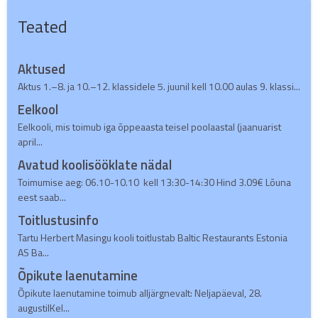
Teated
Aktused
Aktus 1.–8. ja 10.–12. klassidele 5. juunil kell 10.00 aulas 9. klassi...
Eelkool
Eelkooli, mis toimub iga õppeaasta teisel poolaastal (jaanuarist
april...
Avatud koolisööklate nädal
Toimumise aeg: 06.10-10.10 kell 13:30-14:30 Hind 3.09€ Lõuna
eest saab...
Toitlustusinfo
Tartu Herbert Masingu kooli toitlustab Baltic Restaurants Estonia
AS Ba...
Õpikute laenutamine
Õpikute laenutamine toimub alljärgnevalt: Neljapäeval, 28.
augustilKel...