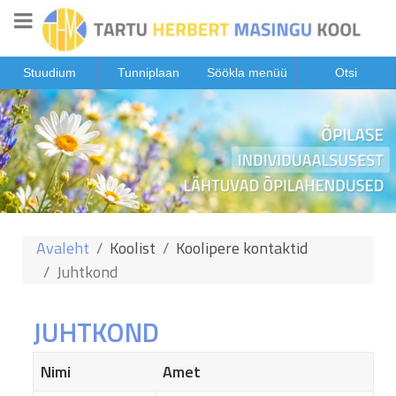
Stuudium
Tunniplaan
Söökla menüü
Otsi
Avaleht
Koolist
Koolipere kontaktid
Juhtkond
JUHTKOND
Nimi
Amet