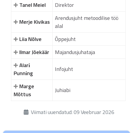
Tanel Meiel
Direktor
Arendusjuht metoodilise töö
Merje Kivikas
alal
Liia Nõlve
Õppejuht
Ilmar Jõekäär
Majandusjuhataja
Alarі
Infojuht
Punnіng
Marge
Juhiabi
Mõttus
Üksikasjad
Viimati uuendatud: 09 Veebruar 2026