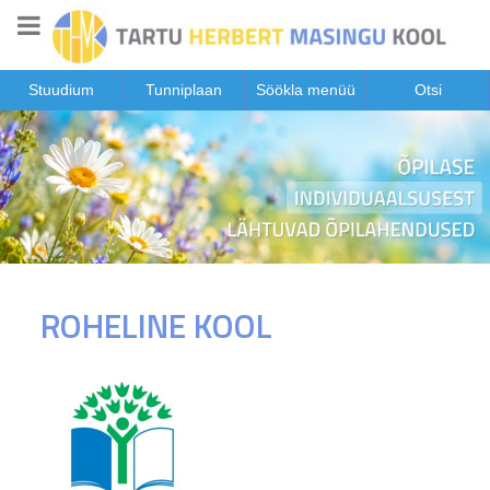
Stuudium
Tunniplaan
Söökla menüü
Otsi
ROHELINE KOOL