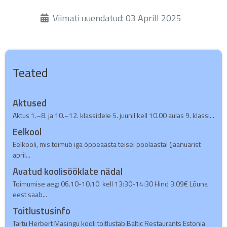
Üksikasjad
Viimati uuendatud: 03 Aprill 2025
Teated
Aktused
Aktus 1.–8. ja 10.–12. klassidele 5. juunil kell 10.00 aulas 9. klassi...
Eelkool
Eelkooli, mis toimub iga õppeaasta teisel poolaastal (jaanuarist
april...
Avatud koolisööklate nädal
Toimumise aeg: 06.10-10.10 kell 13:30-14:30 Hind 3.09€ Lõuna
eest saab...
Toitlustusinfo
Tartu Herbert Masingu kooli toitlustab Baltic Restaurants Estonia