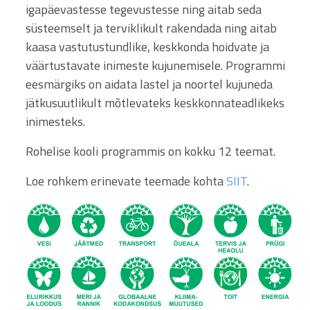
igapäevastesse tegevustesse ning aitab seda
süsteemselt ja terviklikult rakendada ning aitab
kaasa vastutustundlike, keskkonda hoidvate ja
väärtustavate inimeste kujunemisele. Programmi
eesmärgiks on aidata lastel ja noortel kujuneda
jätkusuutlikult mõtlevateks keskkonnateadlikeks
inimesteks.
Rohelise kooli programmis on kokku 12 teemat.
Loe rohkem erinevate teemade kohta
SIIT
.