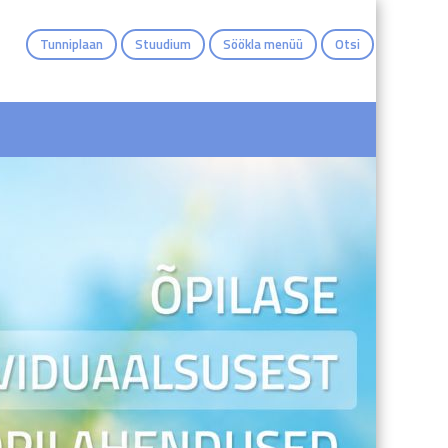
Tunniplaan
Stuudium
Söökla menüü
Otsi