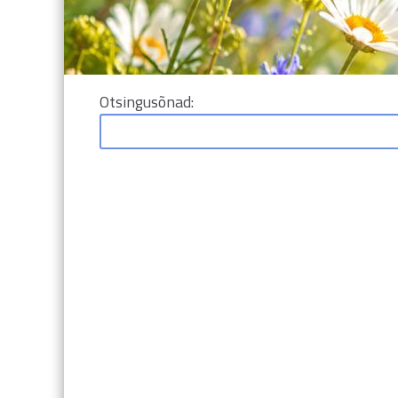
Otsinguvorm
Otsingusõnad: