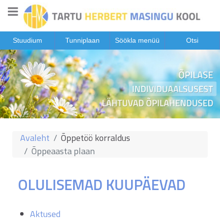
Stuudium
Tunniplaan
Söökla menüü
Otsi
Avaleht
Õppetöö korraldus
Õppeaasta plaan
OLULISEMAD KUUPÄEVAD
Aktused