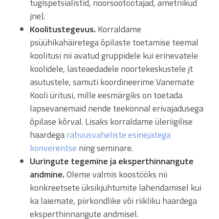
tugispetsialistid, noorsootöötajad, ametnikud
jne).
Koolitustegevus.
Korraldame
psüühikahäiretega õpilaste toetamise teemal
koolitusi nii avatud gruppidele kui erinevatele
koolidele, lasteaedadele noortekeskustele jt
asutustele, samuti koordineerime Vanemate
Kooli üritusi, mille eesmärgiks on toetada
lapsevanemaid nende teekonnal erivajadusega
õpilase kõrval. Lisaks korraldame üleriigilise
haardega
rahvusvaheliste esinejatega
konverentse
ning seminare.
Uuringute tegemine ja eksperthinnangute
andmine.
Oleme valmis koostööks nii
konkreetsete üksikjuhtumite lahendamisel kui
ka laiemate, piirkondlike või riikliku haardega
eksperthinnangute andmisel.