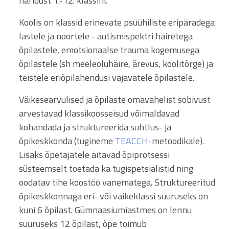
haridust 1.-12. klassini.
Koolis on klassid erinevate psüühiliste eripäradega
lastele ja noortele - autismispektri häiretega
õpilastele, emotsionaalse trauma kogemusega
õpilastele (sh meeleoluhäire, ärevus, koolitõrge) ja
teistele eriõpilahendusi vajavatele õpilastele.
Väikesearvulised ja õpilaste omavahelist sobivust
arvestavad klassikoosseisud võimaldavad
kohandada ja struktureerida suhtlus- ja
õpikeskkonda (tugineme
TEACCH
-metoodikale).
Lisaks õpetajatele aitavad õpiprotsessi
süsteemselt toetada ka tugispetsialistid ning
oodatav tihe koostöö vanematega. Struktureeritud
õpikeskkonnaga eri- või väikeklassi suuruseks on
kuni 6 õpilast. Gümnaasiumiastmes on lennu
suuruseks 12 õpilast, õpe toimub