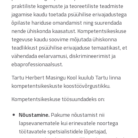
praktiliste kogemuste ja teoreetiliste teadmiste
jagamise kaudu toetada psüühilise erivajadustega
õpilaste hariduse omandamist ning suurendada
nende ühiskonda kaasatust. Kompetentsikeskuse
tegevuse kaudu soovime mõjutada ühiskonna
teadlikkust psüühilise erivajaduse temaatikast, et
vähendada eelarvamusi, diskrimineerimist ja
ebaprofessionaalsust.
Tartu Herbert Masingu Kool kuulub Tartu linna
kompetentsikeskuste koostöövõrgustikku.
Kompetentsikeskuse töösuundadeks on:
Nõustamine.
Pakume nõustamist nii
lapsevanematele kui erinevatele noortega
töötavatele spetsialistidele (õpetajad,