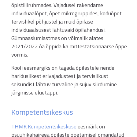
õpistiilirühmades. Vajadusel rakendame
individuaalõpet, õpet mikrogruppides, koduõpet
tervislikel põhjustel ja muid õpilase
individuaalsusest lähtuvaid õpilahendusi.
Gümnaasiumiastmes on võimalik alates
2021/2022 õa õppida ka mittestatsionaarse õppe
vormis.
Kooli eesmärgiks on tagada õpilastele nende
hariduslikest erivajadustest ja tervislikust
seisundist lähtuv turvaline ja sujuv siirdumine
järgmisse eluetappi.
Kompetentsikeskus
THMK Kompetentsikeskuse
eesmärk on
psüühikahäirega õpilaste õpetamisel omandatud