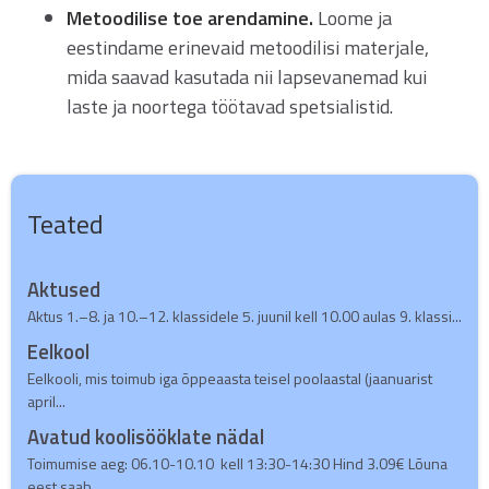
Metoodilise toe arendamine.
Loome ja
eestindame erinevaid metoodilisi materjale,
mida saavad kasutada nii lapsevanemad kui
laste ja noortega töötavad spetsialistid.
Teated
Aktused
Aktus 1.–8. ja 10.–12. klassidele 5. juunil kell 10.00 aulas 9. klassi...
Eelkool
Eelkooli, mis toimub iga õppeaasta teisel poolaastal (jaanuarist
april...
Avatud koolisööklate nädal
Toimumise aeg: 06.10-10.10 kell 13:30-14:30 Hind 3.09€ Lõuna
eest saab...