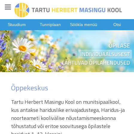
Stuudium
Tunniplaan
Söökla menüü
Otsi
Õppekeskus
Tartu Herbert Masingu Kool on munitsipaalkool,
kus antakse hariduslike erivajadustega, Haridus-ja
noorteameti koolivälise nõustamismeeskonna
tõhustatud või eritoe soovitusega õpilastele