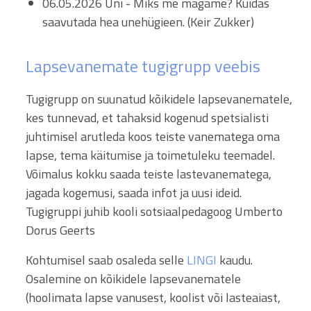
06.05.2026 Uni - Miks me magame? Kuidas
saavutada hea unehügieen. (Keir Zukker)
Lapsevanemate tugigrupp veebis
Tugigrupp on suunatud kõikidele lapsevanematele,
kes tunnevad, et tahaksid kogenud spetsialisti
juhtimisel arutleda koos teiste vanematega oma
lapse, tema käitumise ja toimetuleku teemadel.
Võimalus kokku saada teiste lastevanematega,
jagada kogemusi, saada infot ja uusi ideid.
Tugigruppi juhib kooli sotsiaalpedagoog Umberto
Dorus Geerts
Kohtumisel saab osaleda selle
LINGI
kaudu.
Osalemine on kõikidele lapsevanematele
(hoolimata lapse vanusest, koolist või lasteaiast,