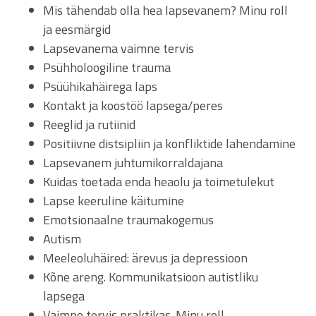
Mis tähendab olla hea lapsevanem? Minu roll
ja eesmärgid
Lapsevanema vaimne tervis
Psühholoogiline trauma
Psüühikahäirega laps
Kontakt ja koostöö lapsega/peres
Reeglid ja rutiinid
Positiivne distsipliin ja konfliktide lahendamine
Lapsevanem juhtumikorraldajana
Kuidas toetada enda heaolu ja toimetulekut
Lapse keeruline käitumine
Emotsionaalne traumakogemus
Autism
Meeleoluhäired: ärevus ja depressioon
Kõne areng. Kommunikatsioon autistliku
lapsega
Vaimne tervis praktikas. Minu roll