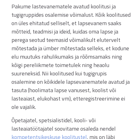
Pakume lastevanematele avatud koolitusi ja
tugigruppides osalemise võimalust. Kõik koolitused
on üles ehitatud selliselt, et lapsevanem saaks
mõtteid, teadmisi ja ideid, kuidas oma lapse ja
perega seotud teemasid võimalikult elutervelt
mõtestada ja ümber mõtestada selleks, et kodune
elu muutuks rahulikumaks ja rõõmsamaks ning
kõigi pereliikmete toimetulek ning heaolu
suureneksid. Nii koolitused kui tugigrupis
osalemine on kõikidele lapsevanematele avatud ja
tasuta (hoolimata lapse vanusest, koolist või
lasteaiast, elukohast vm), etteregistreerimine ei
ole vajalik.
Õpetajatel, spetsialistidel, kooli- või
lasteaiatöötajatel soovitame osaleda nendel
kompetentsikeskuse koolitustel
, mis on läbi