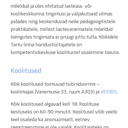
mõeldud ja üles ehitatud lasteaia- või
koolikeskkonna tingimusi ja väljakutseid silmas
pidades ning keskenduvad neile pedagoogilistele
praktikatele, millest lastevanematele mõeldud
loengutes tingimata ei pruugi juttu tulla. Kõikidele
Tartu linna haridustöötajatele on
kompetentsikeskuse koolitustel osalemine tasuta.
Koolitused
Kõik koolitused toimuvad hübriidvormis –
koolimajas (Vanemuise 33, ruum A303) ja
VEEBIS
.
Kõik koolitused algavad kell 18. Koolituse
kestuseks on 60-90 minutit. Koolitusel võib veebi
teel osaleda ka anonüümselt, eelnev
registreerimine ei ole vajalik. Koolitajateks on