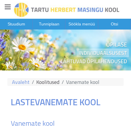
Stuudium
Tunniplaan
Söökla menüü
Otsi
Avaleht
Koolitused
Vanemate kool
LASTEVANEMATE KOOL
Vanemate kool