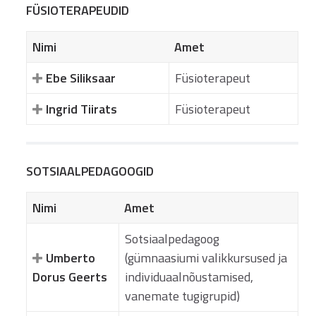
FÜSIOTERAPEUDID
Nimi
Amet
Ebe Siliksaar
Füsioterapeut
Ingrid Tiirats
Füsioterapeut
SOTSIAALPEDAGOOGID
Nimi
Amet
Sotsiaalpedagoog
Umberto
(gümnaasiumi valikkursused ja
Dorus Geerts
individuaalnõustamised,
vanemate tugigrupid)