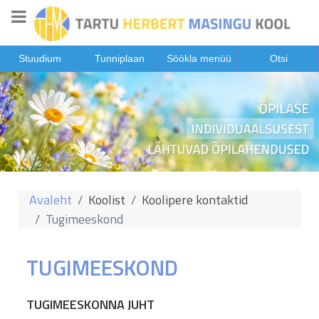
Stuudium
Tunniplaan
Söökla menüü
Otsi
Avaleht
Koolist
Koolipere kontaktid
Tugimeeskond
TUGIMEESKOND
TUGIMEESKONNA JUHT