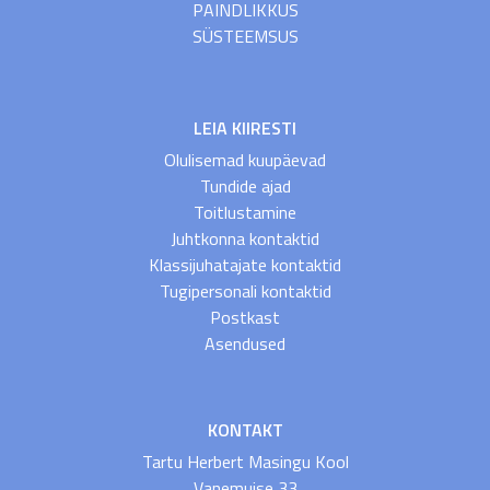
PAINDLIKKUS
SÜSTEEMSUS
LEIA KIIRESTI
Olulisemad kuupäevad
Tundide ajad
Toitlustamine
Juhtkonna kontaktid
Klassijuhatajate kontaktid
Tugipersonali kontaktid
Postkast
Asendused
KONTAKT
Tartu Herbert Masingu Kool
Vanemuise 33