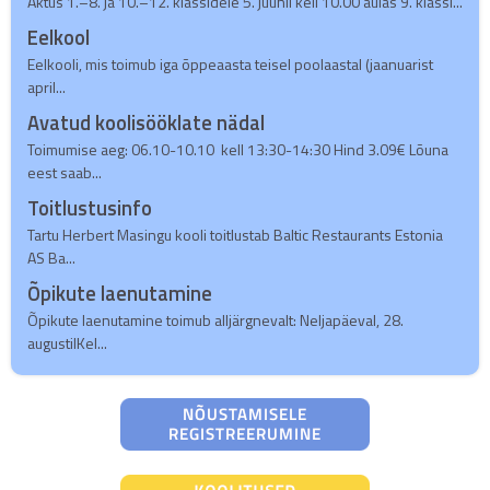
Aktus 1.–8. ja 10.–12. klassidele 5. juunil kell 10.00 aulas 9. klassi...
Eelkool
Eelkooli, mis toimub iga õppeaasta teisel poolaastal (jaanuarist
april...
Avatud koolisööklate nädal
Toimumise aeg: 06.10-10.10 kell 13:30-14:30 Hind 3.09€ Lõuna
eest saab...
Toitlustusinfo
Tartu Herbert Masingu kooli toitlustab Baltic Restaurants Estonia
AS Ba...
Õpikute laenutamine
Õpikute laenutamine toimub alljärgnevalt: Neljapäeval, 28.
augustilKel...