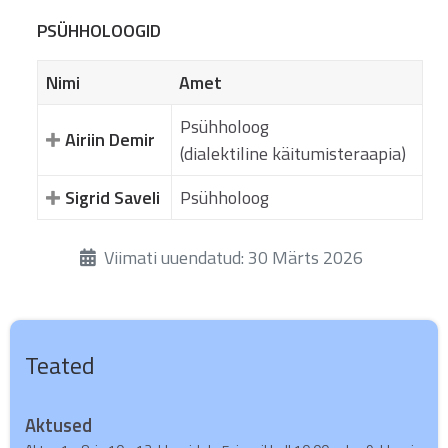
PSÜHHOLOOGID
Nimi
Amet
Psühholoog
Airiin Demir
(dialektiline käitumisteraapia)
Sigrid Saveli
Psühholoog
Üksikasjad
Viimati uuendatud: 30 Märts 2026
Teated
Aktused