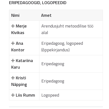
ERIPEDAGOOGID, LOGOPEEDID
Nimi
Amet
Merje
Arendusjuht metoodilise töö
Kivikas
alal
Ana
Eripedagoog, logopeed
Kontor
(õppekirjandus)
Katariina
Eripedagoog
Karu
Kristi
Eripedagoog
Näpping
Liis Rumm
Logopeed