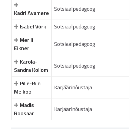
Sotsiaalpedagoog
Kadri Avamere
Isabel Võrk
Sotsiaalpedagoog
Merili
Sotsiaalpedagoog
Eikner
Karola-
Sotsiaalpedagoog
Sandra Kollom
Pille-Riin
Karjäärinõustaja
Meikop
Madis
Karjäärinõustaja
Roosaar