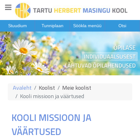
Stuudium
Tunniplaan
Söökla menüü
Otsi
Avaleht
Koolist
Meie koolist
Kooli missioon ja väärtused
KOOLI MISSIOON JA
VÄÄRTUSED