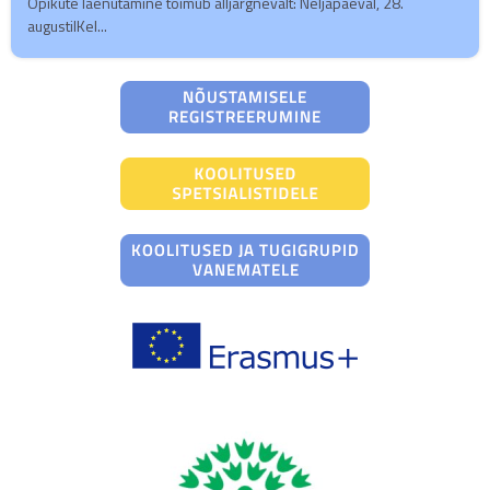
Õpikute laenutamine toimub alljärgnevalt: Neljapäeval, 28.
augustilKel...