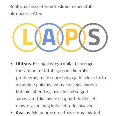
Kooli väärtussüsteemi keskme moodustab
akronüüm LAPS:
Lihtsus
. Erivajadustega õpilaste arengu
toetamine tõstatab iga päev keerulisi
probleeme, mille suure hulga ja tõsiduse tõttu
on oluline pakkuda võimalusi leida kiiresti
lihtsaid lahendusi, mis oleksid selgelt
sõnastatud, kõikidele osapooltele üheselt
mõistetavad ning koheselt ellu viidavad.
Avatus
. Me peame oma töös olema avatud