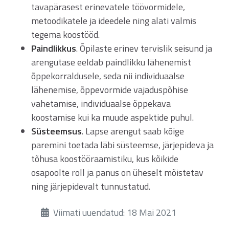
tavapärasest erinevatele töövormidele,
metoodikatele ja ideedele ning alati valmis
tegema koostööd.
Paindlikkus
. Õpilaste erinev tervislik seisund ja
arengutase eeldab paindlikku lähenemist
õppekorraldusele, seda nii individuaalse
lähenemise, õppevormide vajaduspõhise
vahetamise, individuaalse õppekava
koostamise kui ka muude aspektide puhul.
Süsteemsus
. Lapse arengut saab kõige
paremini toetada läbi süsteemse, järjepideva ja
tõhusa koostööraamistiku, kus kõikide
osapoolte roll ja panus on üheselt mõistetav
ning järjepidevalt tunnustatud.
Üksikasjad
Viimati uuendatud: 18 Mai 2021