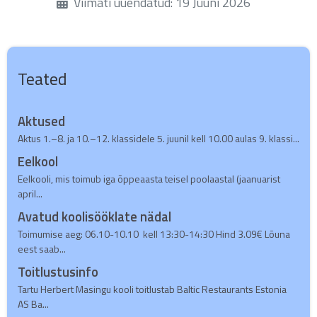
Üksikasjad
Viimati uuendatud: 19 Juuni 2026
Teated
Aktused
Aktus 1.–8. ja 10.–12. klassidele 5. juunil kell 10.00 aulas 9. klassi...
Eelkool
Eelkooli, mis toimub iga õppeaasta teisel poolaastal (jaanuarist
april...
Avatud koolisööklate nädal
Toimumise aeg: 06.10-10.10 kell 13:30-14:30 Hind 3.09€ Lõuna
eest saab...
Toitlustusinfo
Tartu Herbert Masingu kooli toitlustab Baltic Restaurants Estonia
AS Ba...