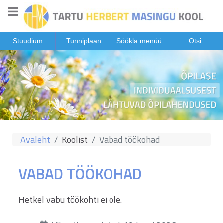
Stuudium
Tunniplaan
Söökla menüü
Otsi
Avaleht
Koolist
Vabad töökohad
VABAD TÖÖKOHAD
Hetkel vabu töökohti ei ole.