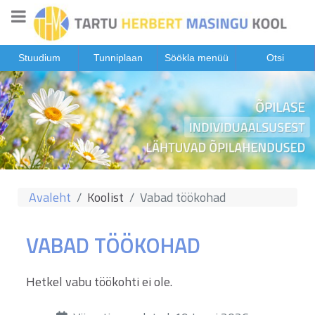
Stuudium
Tunniplaan
Söökla menüü
Otsi
Avaleht
Koolist
Vabad töökohad
VABAD TÖÖKOHAD
Hetkel vabu töökohti ei ole.