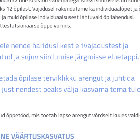
 oodatav tihe koostöö vanematega. Klassi suuruseks on kuni
s 12 õpilast. Vajadusel rakendatame ka individuaalõpet ja 
 ja muid õpilase individuaalsusest lähtuvaid õpilahendusi.
testatsionaarse õppe vormis.
ele nende hariduslikest erivajadustest ja
atud ja sujuv siirdumise järgmisse eluetappi.
ada õpilase terviklikku arengut ja juhtida
 just nendest peaks välja kasvama tema tul
itud õppetööd, mis toetab lapse arengut võrdselt kuues vald