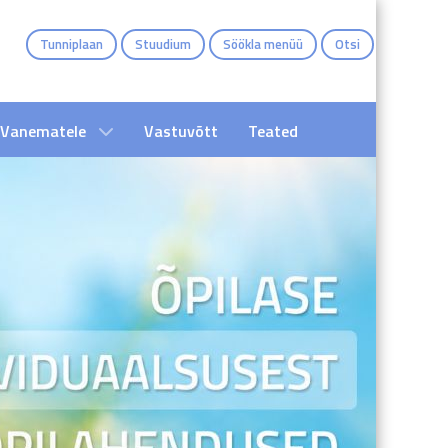
Tunniplaan
Stuudium
Söökla menüü
Otsi
Vanematele
Vastuvõtt
Teated