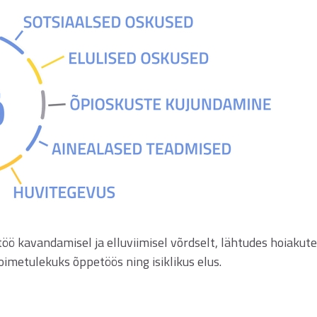
öö kavandamisel ja elluviimisel võrdselt, lähtudes hoiakute
imetulekuks õppetöös ning isiklikus elus.