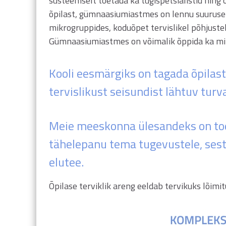
süsteemselt toetada ka tugispetsialistid ning
õpilast, gümnaasiumiastmes on lennu suurusek
mikrogruppides, koduõpet tervislikel põhjustel
Gümnaasiumiastmes on võimalik õppida ka mit
Kooli eesmärgiks on tagada õpilast
tervislikust seisundist lähtuv turv
Meie meeskonna ülesandeks on toet
tähelepanu tema tugevustele, sest
elutee.
Õpilase terviklik areng eeldab tervikuks lõim