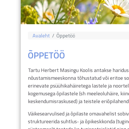
Avaleht
Õppetöö
ÕPPETÖÖ
Tartu Herbert Masingu Koolis antakse haridusl
nõustamismeeskonna tõhustatud või eritoe soovi
erinevate psüühikahäiretega lastele ja noorte
kogemusega õpilastele (sh meeleoluhäire, kiin
keskendumisraskused) ja teistele eriõpilahendu
Väikesearvulised ja õpilaste omavahelist sob
struktureerida suhtlus- ja õpikeskkonda (tug