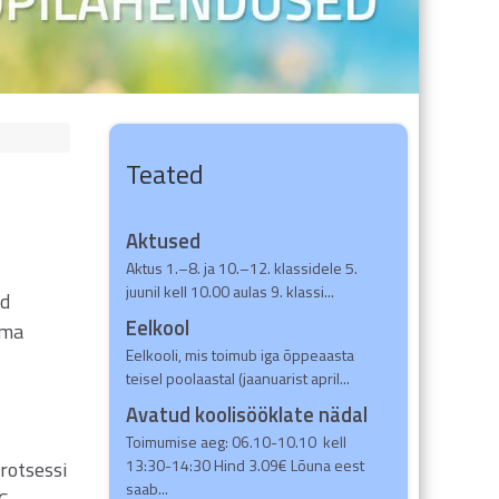
Teated
Aktused
Aktus 1.–8. ja 10.–12. klassidele 5.
juunil kell 10.00 aulas 9. klassi...
id
Eelkool
uma
Eelkooli, mis toimub iga õppeaasta
teisel poolaastal (jaanuarist april...
Avatud koolisööklate nädal
Toimumise aeg: 06.10-10.10 kell
13:30-14:30 Hind 3.09€ Lõuna eest
rotsessi
saab...