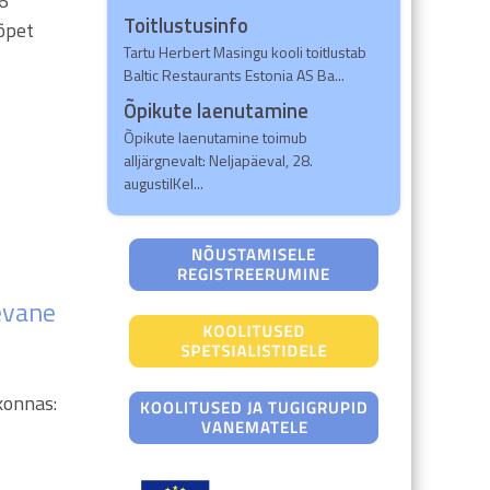
 6
Toitlustusinfo
õpet
Tartu Herbert Masingu kooli toitlustab
Baltic Restaurants Estonia AS Ba...
Õpikute laenutamine
Õpikute laenutamine toimub
alljärgnevalt: Neljapäeval, 28.
augustilKel...
evane
konnas: