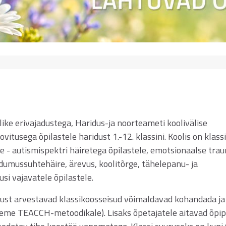
ike erivajadustega, Haridus-ja noorteameti koolivälise
tusega õpilastele haridust 1.-12. klassini. Koolis on klass
le - autismispektri häiretega õpilastele, emotsionaalse tra
dumussuhtehäire, ärevus, koolitõrge, tähelepanu- ja
si vajavatele õpilastele.
ivust arvestavad klassikoosseisud võimaldavad kohandada ja
ineme TEACCH-metoodikale). Lisaks õpetajatele aitavad õpip