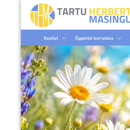
Koolist
Õppetöö korraldus