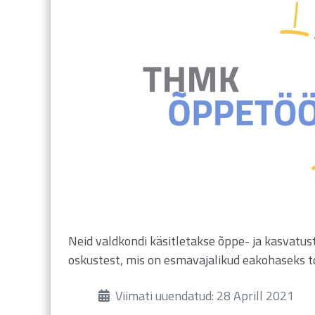
Neid valdkondi käsitletakse õppe- ja kasvatust
oskustest, mis on esmavajalikud eakohaseks to
Üksikasjad
Viimati uuendatud: 28 Aprill 2021