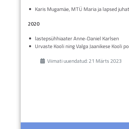
Karis Mugamäe, MTÜ Maria ja lapsed juhatu
2020
lastepsühhiaater Anne-Daniel Karlsen
Urvaste Kooli ning Valga Jaanikese Kooli 
Üksikasjad
Viimati uuendatud: 21 Märts 2023