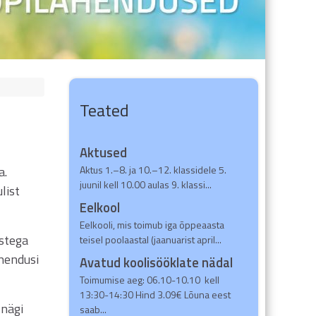
Teated
Aktused
a.
Aktus 1.–8. ja 10.–12. klassidele 5.
juunil kell 10.00 aulas 9. klassi...
list
Eelkool
Eelkooli, mis toimub iga õppeaasta
ustega
teisel poolaastal (jaanuarist april...
ahendusi
Avatud koolisööklate nädal
Toimumise aeg: 06.10-10.10 kell
13:30-14:30 Hind 3.09€ Lõuna eest
 nägi
saab...