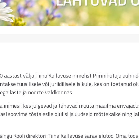
aastast välja Tiina Kallavuse nimelist Piirinihutaja auhind
akse füüsilisele või juriidilisele isikule, kes on toetanud olu
tega laste ja noorte valdkonnas.
 inimesi, kes julgevad ja tahavad muuta maailma erivajad
asi soovime tõsta esile olulisi ja uudseid mõttekäike ning l
ingu Kooli direktori Tiina Kallavuse särav elutöö. Oma töös