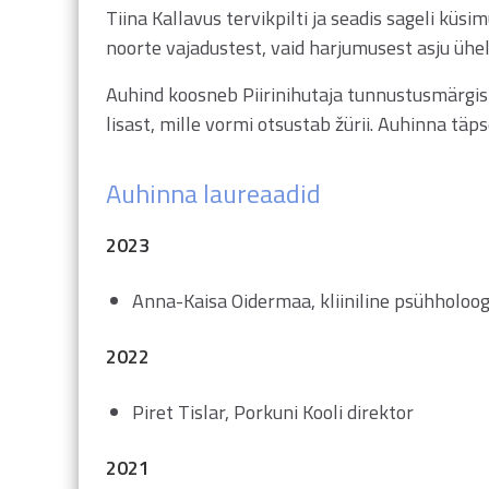
Tiina Kallavus tervikpilti ja seadis sageli küsi
noorte vajadustest, vaid harjumusest asju ühel
Auhind koosneb Piirinihutaja tunnustusmärgist 
lisast, mille vormi otsustab žürii. Auhinna tä
Auhinna laureaadid
2023
Anna-Kaisa Oidermaa, kliiniline psühholoo
2022
Piret Tislar, Porkuni Kooli direktor
2021