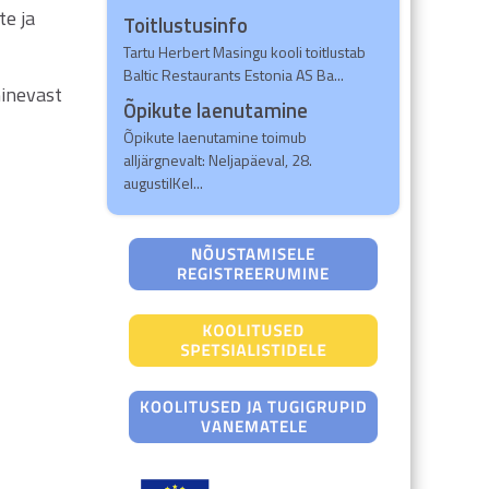
te ja
Toitlustusinfo
Tartu Herbert Masingu kooli toitlustab
Baltic Restaurants Estonia AS Ba...
hinevast
Õpikute laenutamine
Õpikute laenutamine toimub
alljärgnevalt: Neljapäeval, 28.
augustilKel...