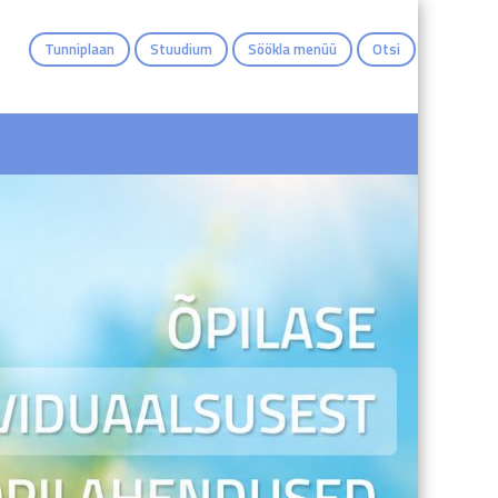
Tunniplaan
Stuudium
Söökla menüü
Otsi