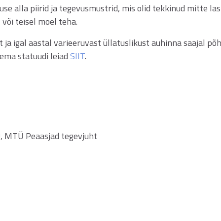
muse alla piirid ja tegevusmustrid, mis olid tekkinud mitte las
 või teisel moel teha.
ja igal aastal varieeruvast üllatuslikust auhinna saajal põ
psema statuudi leiad
SIIT
.
g, MTÜ Peaasjad tegevjuht