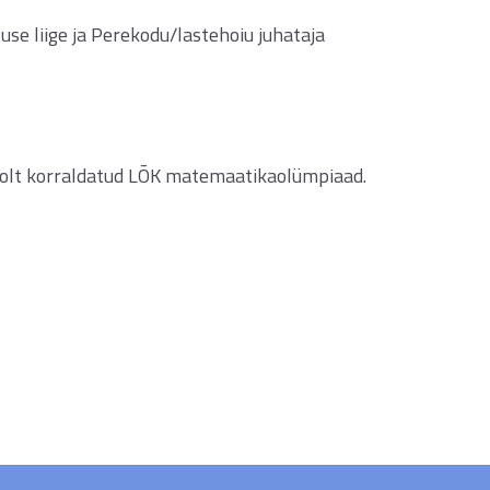
se liige ja Perekodu/lastehoiu juhataja
poolt korraldatud LÕK matemaatikaolümpiaad.