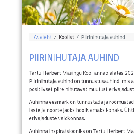
Avaleht
Koolist
Piirinihutaja auhind
PIIRINIHUTAJA AUHIND
Tartu Herbert Masingu Kool annab alates 2020 
Piirinihutaja auhind on tunnustusauhind, mis ant
positiivset piire nihutavat muutust erivajadus
Auhinna eesmärk on tunnustada ja rõõmustada
laste ja noorte jaoks hoolivamaks kohaks. Ühtl
erivajaduste valdkonnas.
Auhinna inspiratsiooniks on Tartu Herbert Mas