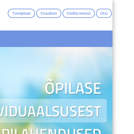
Tunniplaan
Stuudium
Söökla menüü
Otsi