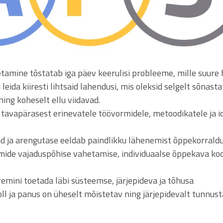
etamine tõstatab iga päev keerulisi probleeme, mille suure 
leida kiiresti lihtsaid lahendusi, mis oleksid selgelt sõnasta
ing koheselt ellu viidavad.
avapärasest erinevatele töövormidele, metoodikatele ja i
sund ja arengutase eeldab paindlikku lähenemist õppekorraldu
rmide vajaduspõhise vahetamise, individuaalse õppekava ko
remini toetada läbi süsteemse, järjepideva ja tõhusa
ll ja panus on üheselt mõistetav ning järjepidevalt tunnust