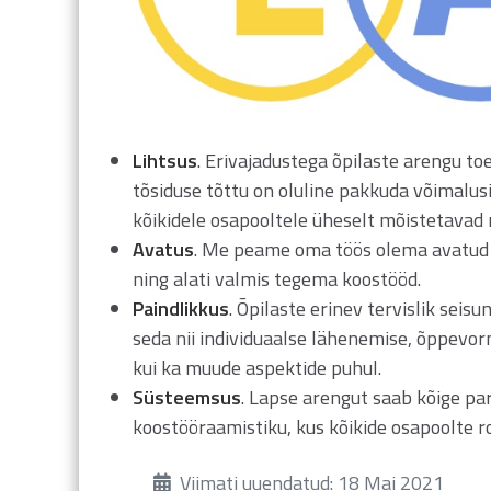
Lihtsus
. Erivajadustega õpilaste arengu to
tõsiduse tõttu on oluline pakkuda võimalusi 
kõikidele osapooltele üheselt mõistetavad n
Avatus
. Me peame oma töös olema avatud t
ning alati valmis tegema koostööd.
Paindlikkus
. Õpilaste erinev tervislik sei
seda nii individuaalse lähenemise, õppevo
kui ka muude aspektide puhul.
Süsteemsus
. Lapse arengut saab kõige pa
koostööraamistiku, kus kõikide osapoolte ro
Üksikasjad
Viimati uuendatud: 18 Mai 2021