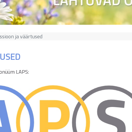
ssioon ja väärtused
TUSED
ronüüm LAPS: