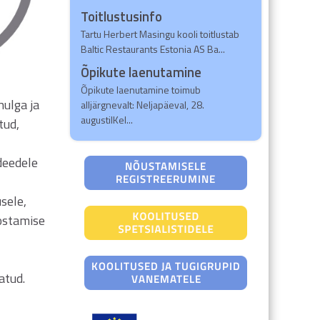
Toitlustusinfo
Tartu Herbert Masingu kooli toitlustab
Baltic Restaurants Estonia AS Ba...
Õpikute laenutamine
Õpikute laenutamine toimub
hulga ja
alljärgnevalt: Neljapäeval, 28.
augustilKel...
tud,
deedele
sele,
ostamise
atud.