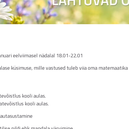
nuari eelviimasel nädalal 18.01-22.01
lase küsimuse, mille vastused tuleb viia oma matemaatika
tevõistlus kooli aulas.
atevõistlus kooli aulas.
a autasustamine
lise pildi ehk mandala värvimine.