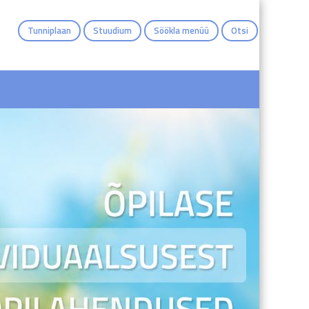
Tunniplaan
Stuudium
Söökla menüü
Otsi