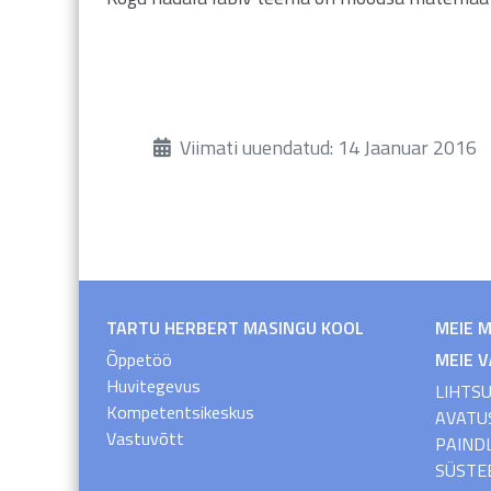
Üksikasjad
Viimati uuendatud: 14 Jaanuar 2016
TARTU HERBERT MASINGU KOOL
MEIE 
Õppetöö
MEIE 
Huvitegevus
LIHTS
Kompetentsikeskus
AVATU
Vastuvõtt
PAIND
SÜSTE