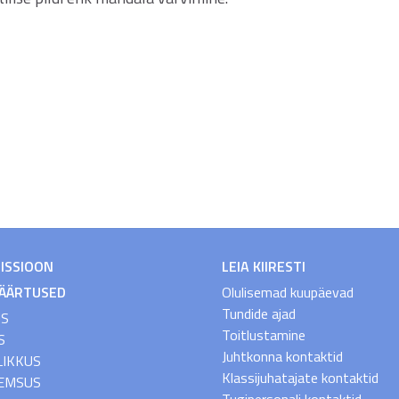
MISSIOON
LEIA KIIRESTI
VÄÄRTUSED
Olulisemad kuupäevad
Tundide ajad
US
Toitlustamine
S
Juhtkonna kontaktid
LIKKUS
Klassijuhatajate kontaktid
EMSUS