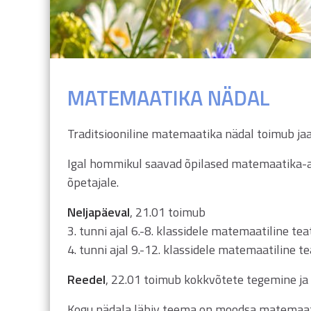
MATEMAATIKA NÄDAL
Traditsiooniline matemaatika nädal toimub jaa
Igal hommikul saavad õpilased matemaatika-a
õpetajale.
Neljapäeval
, 21.01 toimub
3. tunni ajal 6.-8. klassidele matemaatiline tea
4. tunni ajal 9.-12. klassidele matemaatiline te
Reedel
, 22.01 toimub kokkvõtete tegemine j
Kogu nädala läbiv teema on moodsa matemaati