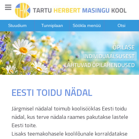
Stuudium
Tunniplaan
Söökla menüü
Otsi
EESTI TOIDU NÄDAL
Järgmisel nädalal toimub koolisööklas Eesti toidu
nädal, kus terve nädala raames pakutakse lastele
Eesti toite.
Lisaks teemakohasele koolilõunale korraldatakse