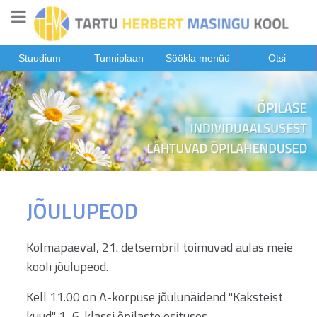
Stuudium
Tunniplaan
Söökla menüü
Otsi
JÕULUPEOD
Kolmapäeval, 21. detsembril toimuvad aulas meie
kooli jõulupeod.
Kell 11.00 on A-korpuse jõulunäidend "Kaksteist
kuud" 1.-6. klassi õpilaste esituses.