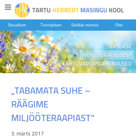
Stuudium
Tunniplaan
Söökla menüü
Otsi
„TABAMATA SUHE –
RÄÄGIME
MILJÖÖTERAAPIAST“
3. märts 2017