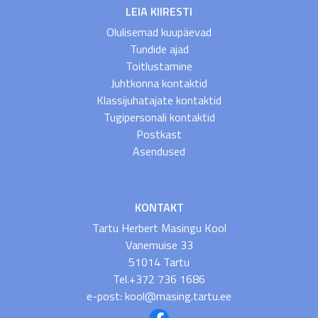
LEIA KIIRESTI
Olulisemad kuupäevad
Tundide ajad
Toitlustamine
Juhtkonna kontaktid
Klassijuhatajate kontaktid
Tugipersonali kontaktid
Postkast
Asendused
KONTAKT
Tartu Herbert Masingu Kool
Vanemuise 33
51014 Tartu
Tel.+372 736 1686
e-post: kool@masing.tartu.ee