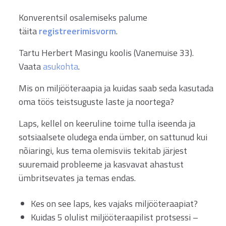
Konverentsil osalemiseks palume
täita
registreerimisvorm
.
Tartu Herbert Masingu koolis (Vanemuise 33).
Vaata
asukohta
.
Mis on miljööteraapia ja kuidas saab seda kasutada
oma töös teistsuguste laste ja noortega?
Laps, kellel on keeruline toime tulla iseenda ja
sotsiaalsete oludega enda ümber, on sattunud kui
nõiaringi, kus tema olemisviis tekitab järjest
suuremaid probleeme ja kasvavat ahastust
ümbritsevates ja temas endas.
Kes on see laps, kes vajaks miljööteraapiat?
Kuidas 5 olulist miljööteraapilist protsessi –