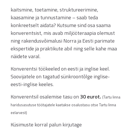
kaitsmine, toetamine, struktureerimine,
kaasamine ja tunnustamine – saab teda
konkreetselt aidata? Kutsume sind osa saama
konverentsist, mis avab miljööteraapia olemust
ning rakendusvõimalusi Norra ja Eesti parimate
ekspertide ja praktikute abil ning selle kahe maa
näidete varal.
Konverentsi töökeeled on eesti ja inglise keel.
Soovijatele on tagatud sünkroontõlge inglise-
eesti-inglise keeles.
Konverentsil osalemise tasu on
30 eurot.
(Tartu linna
haridusasutuse töötajatele kaetakse osalustasu otse Tartu linna
eelarvest)
Küsimuste korral palun kirjutage