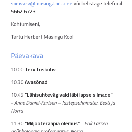
siimvarv@masing.tartu.ee
või helistage telefonil
5662 6723
.
Kohtumiseni,
Tartu Herbert Masingu Kool
Päevakava
10.00
Tervituskohv
10.30
Avasõnad
10.45
“Lähisuhtevägivald läbi lapse silmade”
-
Anne Daniel-Karlsen – lastepsühhiaater, Eesti ja
Norra
11.30
“Miljööteraapia olemus”
-
Erik Larsen –
psühholoogia prof.emeritus, Norra