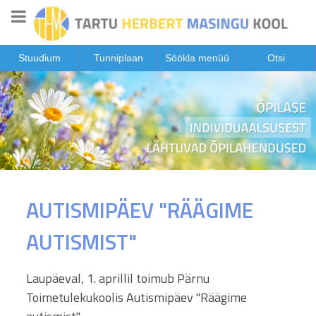
Stuudium
Tunniplaan
Söökla menüü
Otsi
AUTISMIPÄEV "RÄÄGIME
AUTISMIST"
Laupäeval, 1. aprillil toimub Pärnu
Toimetulekukoolis Autismipäev "Räägime