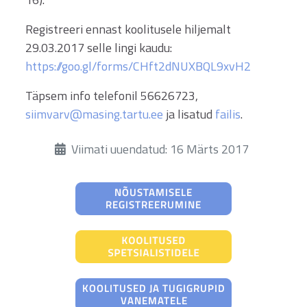
Registreeri ennast koolitusele hiljemalt
29.03.2017 selle lingi kaudu:
https://goo.gl/forms/CHft2dNUXBQL9xvH2
Täpsem info telefonil 56626723,
siimvarv@masing.tartu.ee
ja lisatud
failis
.
Üksikasjad
Viimati uuendatud: 16 Märts 2017