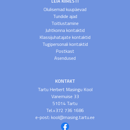
LEIA KIIRESTI
Olulisemad kuupäevad
Tundide ajad
Toitlustamine
Juhtkonna kontaktid
Klassijuhatajate kontaktid
Tugipersonali kontaktid
Postkast
Asendused
KONTAKT
Tartu Herbert Masingu Kool
Vanemuise 33
51014 Tartu
Tel.+372 736 1686
e-post: kool@masing.tartu.ee