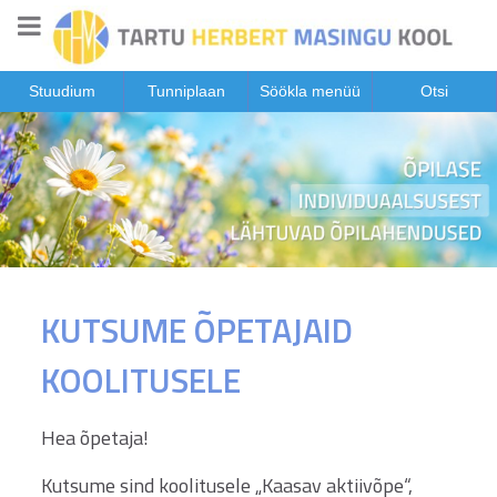
Stuudium
Tunniplaan
Söökla menüü
Otsi
KUTSUME ÕPETAJAID
KOOLITUSELE
Hea õpetaja!
Kutsume sind koolitusele „Kaasav aktiivõpe“,