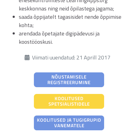
enesekontrolliteste LearningApps.org
keskkonnas ning neid õpilastega jagama;
saada õppijatelt tagasisidet nende õppimise
kohta;
arendada õpetajate digipädevusi ja
koostööoskusi.
Üksikasjad
Viimati uuendatud: 21 Aprill 2017