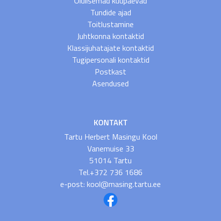
Olulisemad kuupäevad
Tundide ajad
Toitlustamine
Juhtkonna kontaktid
Klassijuhatajate kontaktid
Tugipersonali kontaktid
Postkast
Asendused
KONTAKT
Tartu Herbert Masingu Kool
Vanemuise 33
51014 Tartu
Tel.+372 736 1686
e-post: kool@masing.tartu.ee