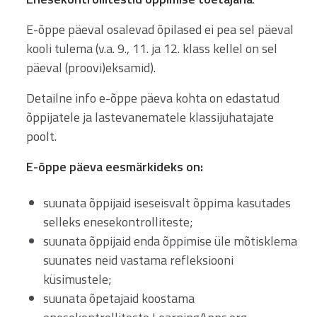
E-õppe päeval osalevad õpilased ei pea sel päeval
kooli tulema (v.a. 9., 11. ja 12. klass kellel on sel
päeval (proovi)eksamid).
Detailne info e-õppe päeva kohta on edastatud
õppijatele ja lastevanematele klassijuhatajate
poolt.
E-õppe päeva eesmärkideks on:
suunata õppijaid iseseisvalt õppima kasutades
selleks enesekontrolliteste;
suunata õppijaid enda õppimise üle mõtisklema
suunates neid vastama refleksiooni
küsimustele;
suunata õpetajaid koostama