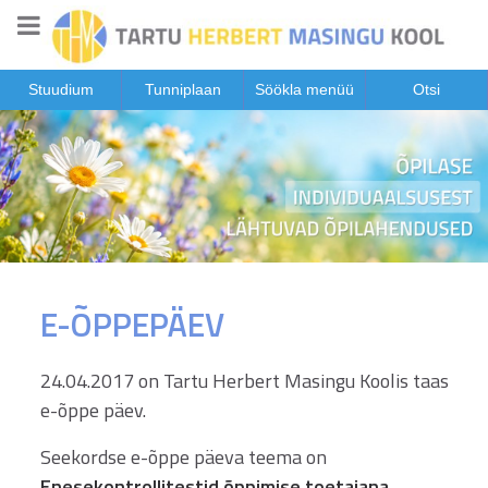
Stuudium
Tunniplaan
Söökla menüü
Otsi
E-ÕPPEPÄEV
24.04.2017 on Tartu Herbert Masingu Koolis taas
e-õppe päev.
Seekordse e-õppe päeva teema on
Enesekontrollitestid õppimise toetajana
.