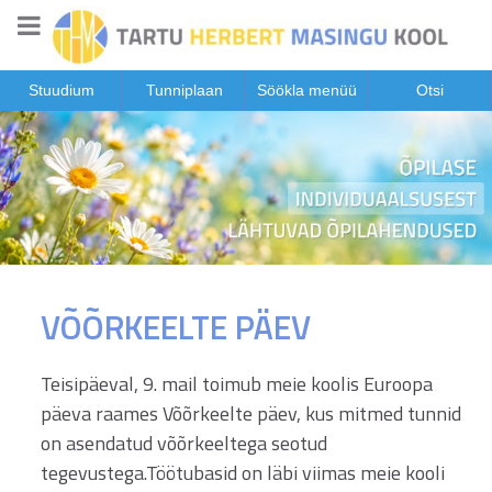
Stuudium
Tunniplaan
Söökla menüü
Otsi
VÕÕRKEELTE PÄEV
Teisipäeval, 9. mail toimub meie koolis Euroopa
päeva raames Võõrkeelte päev, kus mitmed tunnid
on asendatud võõrkeeltega seotud
tegevustega.Töötubasid on läbi viimas meie kooli