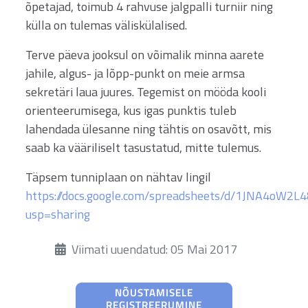
õpetajad, toimub 4 rahvuse jalgpalli turniir ning
külla on tulemas väliskülalised.
Terve päeva jooksul on võimalik minna aarete
jahile, algus- ja lõpp-punkt on meie armsa
sekretäri laua juures. Tegemist on mööda kooli
orienteerumisega, kus igas punktis tuleb
lahendada ülesanne ning tähtis on osavõtt, mis
saab ka vääriliselt tasustatud, mitte tulemus.
Täpsem tunniplaan on nähtav lingil
https://docs.google.com/spreadsheets/d/1JNA4oW
usp=sharing
Üksikasjad
Viimati uuendatud: 05 Mai 2017