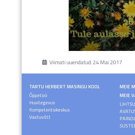
Üksikasjad
Viimati uuendatud: 24 Mai 2017
TARTU HERBERT MASINGU KOOL
MEIE 
Õppetöö
MEIE 
Huvitegevus
LIHTS
Kompetentsikeskus
AVATU
Vastuvõtt
PAIND
SÜSTE