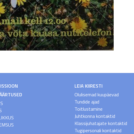
MISSIOON
LEIA KIIRESTI
VÄÄRTUSED
Olulisemad kuupäevad
Tundide ajad
US
Toitlustamine
S
Juhtkonna kontaktid
LIKKUS
Klassijuhatajate kontaktid
EMSUS
Tugipersonali kontaktid