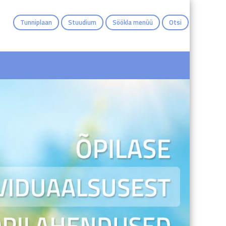
Tunniplaan
Stuudium
Söökla menüü
Otsi