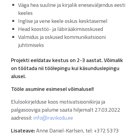
Väga hea suuline ja kirjalik eneseväljendus eesti
keeles
Inglise ja vene keele oskus kesktasemel
Head koostöö- ja läbirääkimisoskused
Valmidus ja oskused kommunikatsiooni
juhtimiseks
Projekti eeldatav kestus on 2-3 aastat. Võimalik
on töötada nii töölepingu kui käsunduslepingu
alusel.
Tööle asumine esimesel võimalusel!
Elulookirjelduse koos motivatsioonikirja ja
palgasooviga palume saata hiljemalt 27.03.2022
aadressil:
info@ravikodu.ee
Lisateave:
Anne Daniel-Karlsen, tel: +372 5373