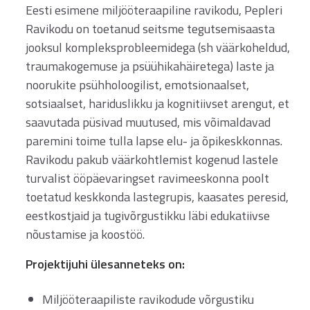
Eesti esimene miljööteraapiline ravikodu, Pepleri
Ravikodu on toetanud seitsme tegutsemisaasta
jooksul kompleksprobleemidega (sh väärkoheldud,
traumakogemuse ja psüühikahäiretega) laste ja
noorukite psühholoogilist, emotsionaalset,
sotsiaalset, hariduslikku ja kognitiivset arengut, et
saavutada püsivad muutused, mis võimaldavad
paremini toime tulla lapse elu- ja õpikeskkonnas.
Ravikodu pakub väärkohtlemist kogenud lastele
turvalist ööpäevaringset ravimeeskonna poolt
toetatud keskkonda lastegrupis, kaasates peresid,
eestkostjaid ja tugivõrgustikku läbi edukatiivse
nõustamise ja koostöö.
Projektijuhi ülesanneteks on:
Miljööteraapiliste ravikodude võrgustiku