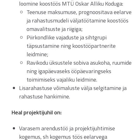
loomine koostöös MTÜ Oskar Alliku Koduga:
Teenuse maksumuse, prognoositava eelarve
ja rahastusmudeli väljatöötamine koostöös
omavalitsuste ja riigiga;
Piirkondlike vajaduste ja sihtgrupi
täpsustamine ning koostööpartnerite
leidmine;
Ravikodu üksustele sobiva asukoha, ruumide
ning igapäevaseks ööpäevaringseks
toimimiseks vajaliku leidmine.
Lisarahastuse võimaluste välja selgitamine ja
rahastuse hankimine.
Heal projektijuhil on:
Varasem arendustöö ja projektijuhtimise
kogemus, sh kogemus töös eelarvega