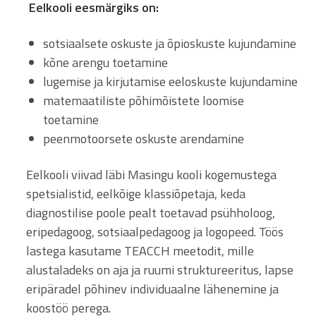
Eelkooli eesmärgiks on:
sotsiaalsete oskuste ja õpioskuste kujundamine
kõne arengu toetamine
lugemise ja kirjutamise eeloskuste kujundamine
matemaatiliste põhimõistete loomise
toetamine
peenmotoorsete oskuste arendamine
Eelkooli viivad läbi Masingu kooli kogemustega
spetsialistid, eelkõige klassiõpetaja, keda
diagnostilise poole pealt toetavad psühholoog,
eripedagoog, sotsiaalpedagoog ja logopeed. Töös
lastega kasutame TEACCH meetodit, mille
alustaladeks on aja ja ruumi struktureeritus, lapse
eripäradel põhinev individuaalne lähenemine ja
koostöö perega.