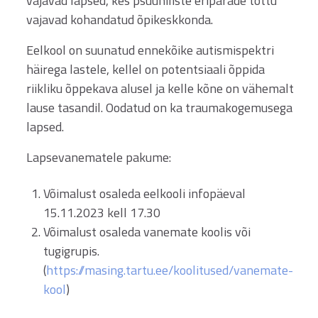
vajavad lapsed, kes psüühiliste eripärade tõttu
vajavad kohandatud õpikeskkonda.
Eelkool on suunatud ennekõike autismispektri
häirega lastele, kellel on potentsiaali õppida
riikliku õppekava alusel ja kelle kõne on vähemalt
lause tasandil. Oodatud on ka traumakogemusega
lapsed.
Lapsevanematele pakume:
Võimalust osaleda eelkooli infopäeval
15.11.2023 kell 17.30
Võimalust osaleda vanemate koolis või
tugigrupis.
(
https://masing.tartu.ee/koolitused/vanemate-
kool
)