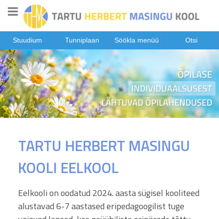
Stuudium
Tunniplaan
Söökla menüü
Otsi
TARTU HERBERT MASINGU
KOOLI EELKOOL
Eelkooli on oodatud 2024. aasta sügisel kooliteed
alustavad 6-7 aastased eripedagoogilist tuge