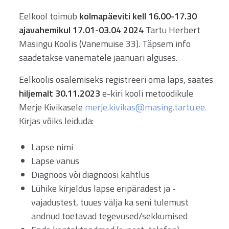
Eelkool toimub
kolmapäeviti kell 16.00-17.30
ajavahemikul 17.01-03.04 2024
Tartu Herbert
Masingu Koolis (Vanemuise 33). Täpsem info
saadetakse vanematele jaanuari alguses.
Eelkoolis osalemiseks registreeri oma laps, saates
hiljemalt 30.11.2023
e-kiri kooli metoodikule
Merje Kivikasele
merje.kivikas@masing.tartu.ee
.
Kirjas võiks leiduda:
Lapse nimi
Lapse vanus
Diagnoos või diagnoosi kahtlus
Lühike kirjeldus lapse eripäradest ja -
vajadustest, tuues välja ka seni tulemust
andnud toetavad tegevused/sekkumised