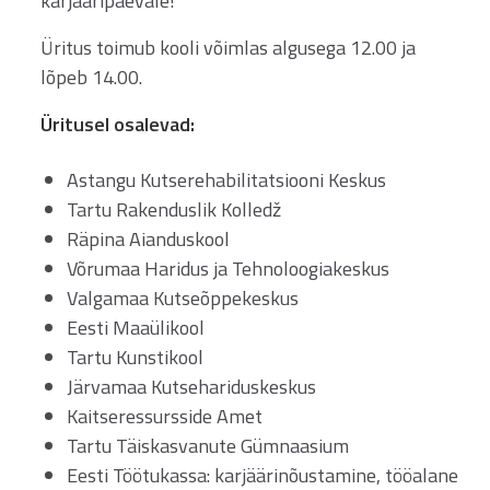
karjääripäevale!
Üritus toimub kooli võimlas algusega 12.00 ja
lõpeb 14.00.
Üritusel osalevad:
Astangu Kutserehabilitatsiooni Keskus
Tartu Rakenduslik Kolledž
Räpina Aianduskool
Võrumaa Haridus ja Tehnoloogiakeskus
Valgamaa Kutseõppekeskus
Eesti Maaülikool
Tartu Kunstikool
Järvamaa Kutsehariduskeskus
Kaitseressursside Amet
Tartu Täiskasvanute Gümnaasium
Eesti Töötukassa: karjäärinõustamine, tööalane