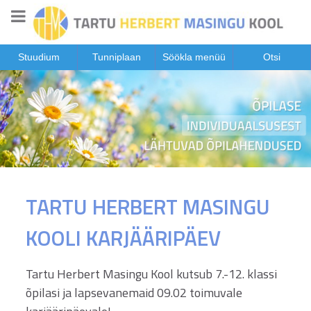
Stuudium
Tunniplaan
Söökla menüü
Otsi
TARTU HERBERT MASINGU
KOOLI KARJÄÄRIPÄEV
Tartu Herbert Masingu Kool kutsub 7.-12. klassi
õpilasi ja lapsevanemaid 09.02 toimuvale