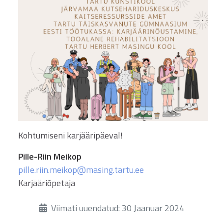
Kohtumiseni karjääripäeval!
Pille-Riin Meikop
pille.riin.meikop@masing.tartu.ee
Karjääriõpetaja
Üksikasjad
Viimati uuendatud: 30 Jaanuar 2024