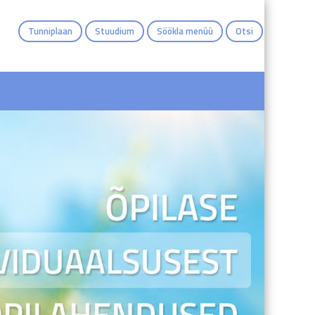
Tunniplaan
Stuudium
Söökla menüü
Otsi