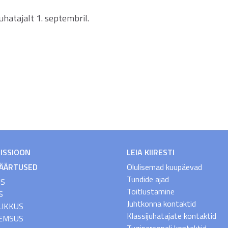
uhatajalt 1. septembril.
MISSIOON
LEIA KIIRESTI
VÄÄRTUSED
Olulisemad kuupäevad
Tundide ajad
US
Toitlustamine
S
Juhtkonna kontaktid
LIKKUS
Klassijuhatajate kontaktid
EMSUS