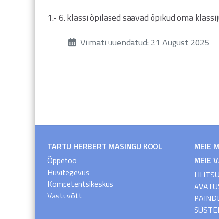
1.- 6. klassi õpilased saavad õpikud oma klassij
Üksikasjad
Viimati uuendatud: 21 August 2025
TARTU HERBERT MASINGU KOOL
MEIE 
Õppetöö
MEIE 
Huvitegevus
LIHTS
Kompetentsikeskus
AVATU
Vastuvõtt
PAIND
SÜSTE