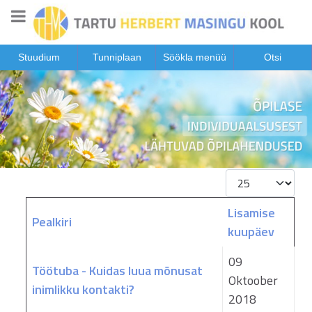
Stuudium
Tunniplaan
Söökla menüü
Otsi
Näita korraga
Lisamise
Pealkiri
kuupäev
Artiklid
09
Töötuba - Kuidas luua mõnusat
Oktoober
inimlikku kontakti?
2018