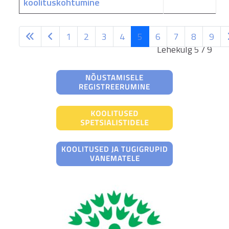
koolituskohtumine
1
2
3
4
5
6
7
8
9
Lehekülg 5 / 9