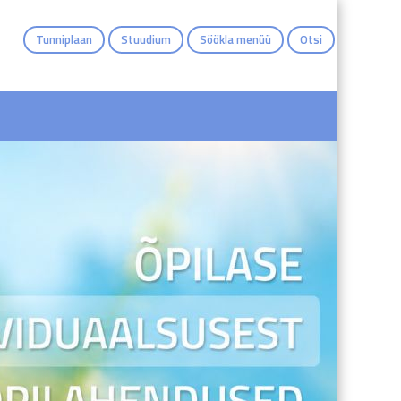
Tunniplaan
Stuudium
Söökla menüü
Otsi