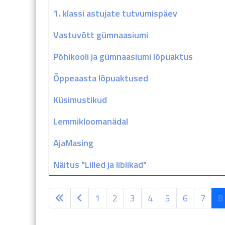
1. klassi astujate tutvumispäev
Vastuvõtt gümnaasiumi
Põhikooli ja gümnaasiumi lõpuaktus
Õppeaasta lõpuaktused
Küsimustikud
Lemmikloomanädal
AjaMasing
Näitus "Lilled ja liblikad"
1
2
3
4
5
6
7
8