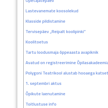
Õpetajatepäev
Lastevanemate koosolekud
Klasside pildistamine
Tervisepäev „Reipalt koolipinki“
Koolitoetus
Tartu loodusmaja õppeaasta avapiknik
Avatud on registreerimine Õpilasakadeemi
Polygoni Teatrikool alustab hooaega katse
1. septembri aktus
Õpikute laenutamine
Toitlustuse info