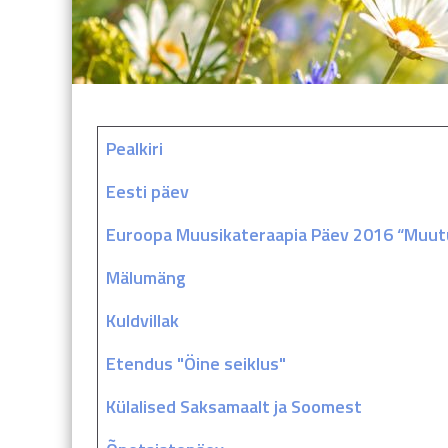
Pealkiri
Artiklid
Eesti päev
Euroopa Muusikateraapia Päev 2016 “Muutu
Mälumäng
Kuldvillak
Etendus "Öine seiklus"
Külalised Saksamaalt ja Soomest