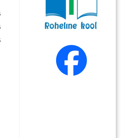
6
6
6