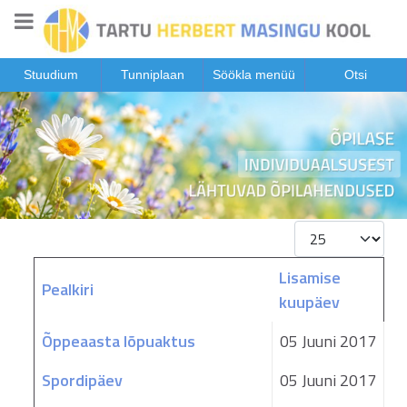
Stuudium
Tunniplaan
Söökla menüü
Otsi
Näita korraga
Lisamise
Pealkiri
kuupäev
Artiklid
Õppeaasta lõpuaktus
05 Juuni 2017
Spordipäev
05 Juuni 2017