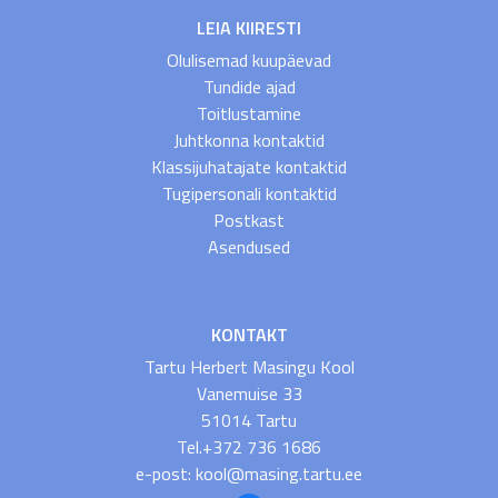
LEIA KIIRESTI
Olulisemad kuupäevad
Tundide ajad
Toitlustamine
Juhtkonna kontaktid
Klassijuhatajate kontaktid
Tugipersonali kontaktid
Postkast
Asendused
KONTAKT
Tartu Herbert Masingu Kool
Vanemuise 33
51014 Tartu
Tel.+372 736 1686
e-post: kool@masing.tartu.ee