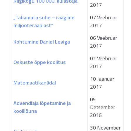
Riigikogu 100 000. külastaja
2017
„Tabamata suhe – räägime
07 Veebruar
miljööteraapiast“
2017
06 Veebruar
Kohtumine Daniel Leviga
2017
01 Veebruar
Oskuste õppe koolitus
2017
10 Jaanuar
Matemaatikanädal
2017
05
Advendiaja lõpetamine ja
Detsember
koolilõuna
2016
30 November