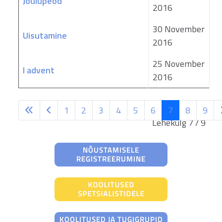
Jõulupeod
2016
30 November
Uisutamine
2016
25 November
I advent
2016
1
2
3
4
5
6
7
8
9
Lehekülg 7 / 9