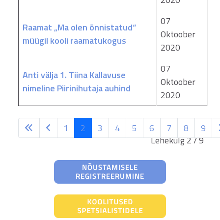
07
Raamat „Ma olen õnnistatud“
Oktoober
müügil kooli raamatukogus
2020
07
Anti välja 1. Tiina Kallavuse
Oktoober
nimeline Piirinihutaja auhind
2020
1
2
3
4
5
6
7
8
9
Lehekülg 2 / 9