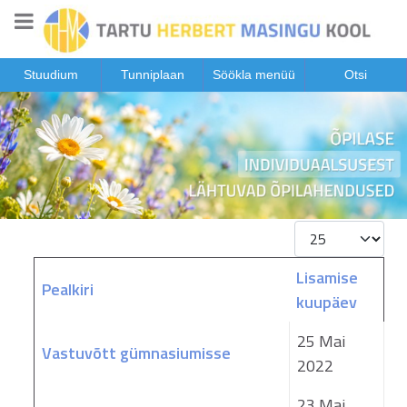
Stuudium
Tunniplaan
Söökla menüü
Otsi
Näita korraga
Lisamise
Pealkiri
kuupäev
Artiklid
25 Mai
Vastuvõtt gümnasiumisse
2022
23 Mai