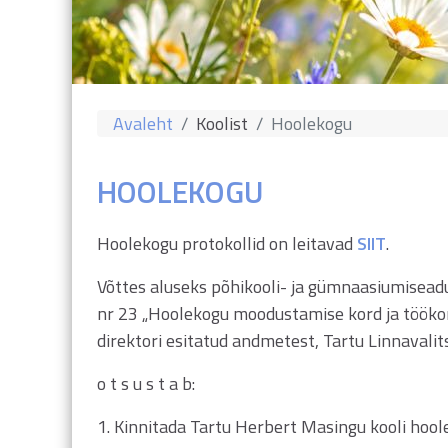
Avaleht
Koolist
Hoolekogu
HOOLEKOGU
Hoolekogu protokollid on leitavad
SIIT
.
Võttes aluseks põhikooli- ja gümnaasiumiseadu
nr 23 „Hoolekogu moodustamise kord ja töökord
direktori esitatud andmetest, Tartu Linnavali
o t s u s t a b:
1. Kinnitada Tartu Herbert Masingu kooli hool