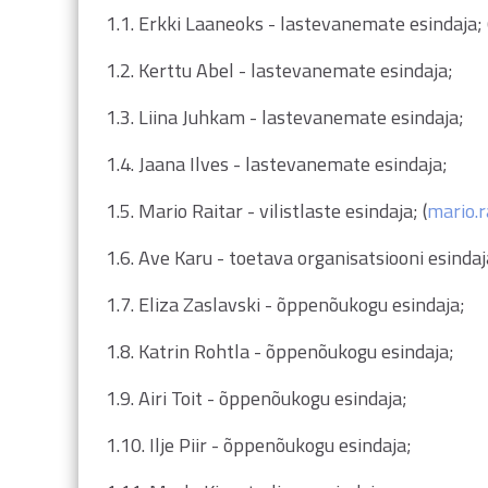
1.1. Erkki Laaneoks - lastevanemate esindaja; 
1.2. Kerttu Abel - lastevanemate esindaja;
1.3. Liina Juhkam - lastevanemate esindaja;
1.4. Jaana Ilves - lastevanemate esindaja;
1.5. Mario Raitar - vilistlaste esindaja; (
mario.
1.6. Ave Karu - toetava organisatsiooni esindaj
1.7. Eliza Zaslavski - õppenõukogu esindaja;
1.8. Katrin Rohtla - õppenõukogu esindaja;
1.9. Airi Toit - õppenõukogu esindaja;
1.10. Ilje Piir - õppenõukogu esindaja;