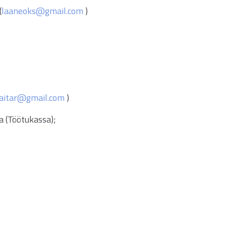
(
laaneoks@gmail.com
)
raitar@gmail.com
)
a (Töötukassa);