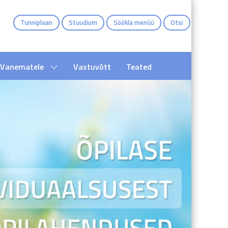
Tunniplaan
Stuudium
Söökla menüü
Otsi
Vanematele
Vastuvõtt
Teated