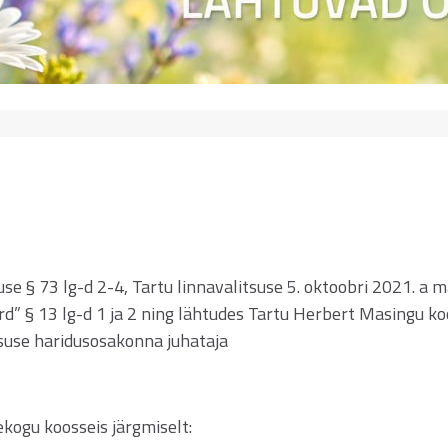
se § 73 lg-d 2-4, Tartu linnavalitsuse 5. oktoobri 2021. a 
” § 13 lg-d 1 ja 2 ning lähtudes Tartu Herbert Masingu ko
tsuse haridusosakonna juhataja
ekogu koosseis järgmiselt: