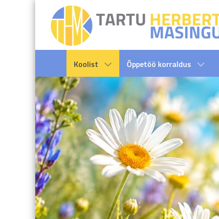
Koolist
Õppetöö korraldus