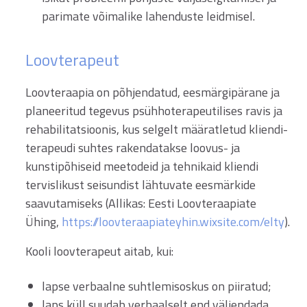
parimate võimalike lahenduste leidmisel.
Loovterapeut
Loovteraapia on põhjendatud, eesmärgipärane ja
planeeritud tegevus psühhoterapeutilises ravis ja
rehabilitatsioonis, kus selgelt määratletud kliendi-
terapeudi suhtes rakendatakse loovus- ja
kunstipõhiseid meetodeid ja tehnikaid kliendi
tervislikust seisundist lähtuvate eesmärkide
saavutamiseks (Allikas: Eesti Loovteraapiate
Ühing,
https://loovteraapiateyhin.wixsite.com/elty
).
Kooli loovterapeut aitab, kui:
lapse verbaalne suhtlemisoskus on piiratud;
laps küll suudab verbaalselt end väljendada,