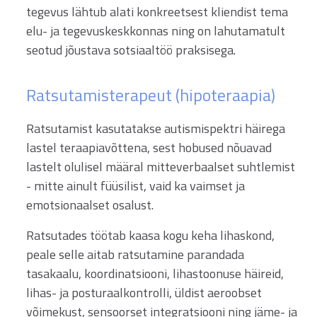
tegevus lähtub alati konkreetsest kliendist tema
elu- ja tegevuskeskkonnas ning on lahutamatult
seotud jõustava sotsiaaltöö praksisega.
Ratsutamisterapeut (hipoteraapia)
Ratsutamist kasutatakse autismispektri häirega
lastel teraapiavõttena, sest hobused nõuavad
lastelt olulisel määral mitteverbaalset suhtlemist
- mitte ainult füüsilist, vaid ka vaimset ja
emotsionaalset osalust.
Ratsutades töötab kaasa kogu keha lihaskond,
peale selle aitab ratsutamine parandada
tasakaalu, koordinatsiooni, lihastoonuse häireid,
lihas- ja posturaalkontrolli, üldist aeroobset
võimekust, sensoorset integratsiooni ning jäme- ja