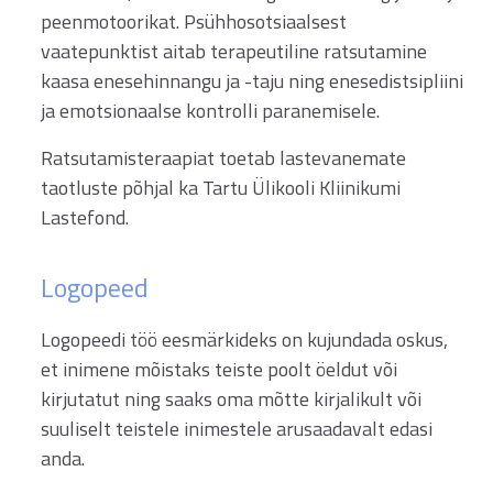
peenmotoorikat. Psühhosotsiaalsest
vaatepunktist aitab terapeutiline ratsutamine
kaasa enesehinnangu ja -taju ning enesedistsipliini
ja emotsionaalse kontrolli paranemisele.
Ratsutamisteraapiat toetab lastevanemate
taotluste põhjal ka Tartu Ülikooli Kliinikumi
Lastefond.
Logopeed
Logopeedi töö eesmärkideks on kujundada oskus,
et inimene mõistaks teiste poolt öeldut või
kirjutatut ning saaks oma mõtte kirjalikult või
suuliselt teistele inimestele arusaadavalt edasi
anda.