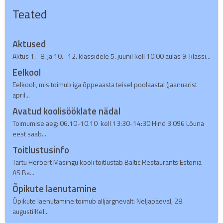
Teated
Aktused
Aktus 1.–8. ja 10.–12. klassidele 5. juunil kell 10.00 aulas 9. klassi...
Eelkool
Eelkooli, mis toimub iga õppeaasta teisel poolaastal (jaanuarist
april...
Avatud koolisööklate nädal
Toimumise aeg: 06.10-10.10 kell 13:30-14:30 Hind 3.09€ Lõuna
eest saab...
Toitlustusinfo
Tartu Herbert Masingu kooli toitlustab Baltic Restaurants Estonia
AS Ba...
Õpikute laenutamine
Õpikute laenutamine toimub alljärgnevalt: Neljapäeval, 28.
augustilKel...