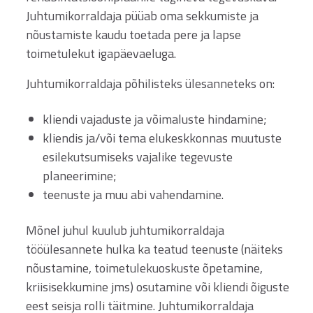
Juhtumikorraldaja püüab oma sekkumiste ja
nõustamiste kaudu toetada pere ja lapse
toimetulekut igapäevaeluga.
Juhtumikorraldaja põhilisteks ülesanneteks on:
kliendi vajaduste ja võimaluste hindamine;
kliendis ja/või tema elukeskkonnas muutuste
esilekutsumiseks vajalike tegevuste
planeerimine;
teenuste ja muu abi vahendamine.
Mõnel juhul kuulub juhtumikorraldaja
tööülesannete hulka ka teatud teenuste (näiteks
nõustamine, toimetulekuoskuste õpetamine,
kriisisekkumine jms) osutamine või kliendi õiguste
eest seisja rolli täitmine. Juhtumikorraldaja