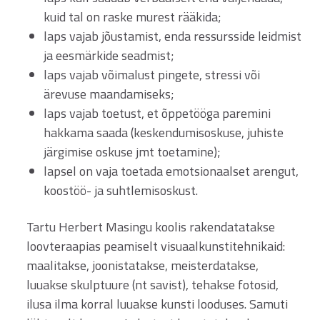
kuid tal on raske murest rääkida;
laps vajab jõustamist, enda ressursside leidmist
ja eesmärkide seadmist;
laps vajab võimalust pingete, stressi või
ärevuse maandamiseks;
laps vajab toetust, et õppetööga paremini
hakkama saada (keskendumisoskuse, juhiste
järgimise oskuse jmt toetamine);
lapsel on vaja toetada emotsionaalset arengut,
koostöö- ja suhtlemisoskust.
Tartu Herbert Masingu koolis rakendatatakse
loovteraapias peamiselt visuaalkunstitehnikaid:
maalitakse, joonistatakse, meisterdatakse,
luuakse skulptuure (nt savist), tehakse fotosid,
ilusa ilma korral luuakse kunsti looduses. Samuti