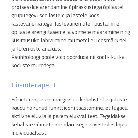
protsesside arendamine õpiraskustega õpilastel,
grupitegevused lastele ja lastele koos
lastevanematega, lastevanemate nõustamine,
õpilaste arengutaseme ja võimete määramine ning
küsimustike läbiviimine mitmetel eri eesmärkidel
ja tulemuste analüüs.
Psühholoogi poole võib pöörduda nii kooli- kui ka
koduste muredega.
Füsioterapeut
Füsioteraapia eesmärgiks on kehaliste harjutuste
kaudu häirunud funktsiooni taastamine, et tagada
aktiivne eluviis ja parem elukvaliteet. Tegeldakse
kehaliste võimete arendamisega arvestades lapse
individuaalsust.