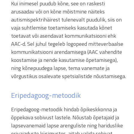
Kui inimesel puudub kõne, see on raskesti
arusaadav või on kõne mõistmine näiteks
autismispektrihäirest tulenevalt puudulik, siis on
vaja suhtlemise toetamiseks kasutada kõnet
toetavat või asendavat kommunikatsiooni ehk
AAC-d. Sel juhul tegeleb logopeed mitteverbaalse
kommunikatsiooni arendamisega (AAC vahendite
koostamise ja nende kasutamise õpetamisega),
ning kõnepuudega lapse, tema vanemate ja
võrgustikus osalevate spetsialistide nõustamisega.
Eripedagoog-metoodik
Eripedagoog-metoodik hindab õpikeskkonna ja
õppekava sobivust lastele. Nõustab õpetajaid ja
lapsevanemaid lapse arenguliste ning hariduslike
erivajaduste küsimustes, aitab valida sobivat