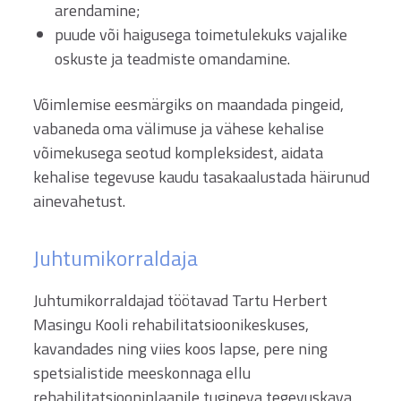
arendamine;
puude või haigusega toimetulekuks vajalike
oskuste ja teadmiste omandamine.
Võimlemise eesmärgiks on maandada pingeid,
vabaneda oma välimuse ja vähese kehalise
võimekusega seotud kompleksidest, aidata
kehalise tegevuse kaudu tasakaalustada häirunud
ainevahetust.
Juhtumikorraldaja
Juhtumikorraldajad töötavad Tartu Herbert
Masingu Kooli rehabilitatsioonikeskuses,
kavandades ning viies koos lapse, pere ning
spetsialistide meeskonnaga ellu
rehabilitatsiooniplaanile tugineva tegevuskava.