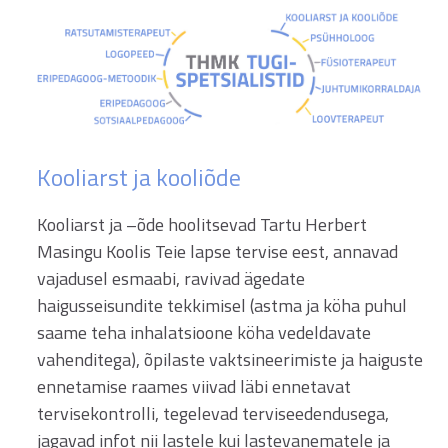
Kooliarst ja kooliõde
Kooliarst ja –õde hoolitsevad Tartu Herbert
Masingu Koolis Teie lapse tervise eest, annavad
vajadusel esmaabi, ravivad ägedate
haigusseisundite tekkimisel (astma ja köha puhul
saame teha inhalatsioone köha vedeldavate
vahenditega), õpilaste vaktsineerimiste ja haiguste
ennetamise raames viivad läbi ennetavat
tervisekontrolli, tegelevad terviseedendusega,
jagavad infot nii lastele kui lastevanematele ja