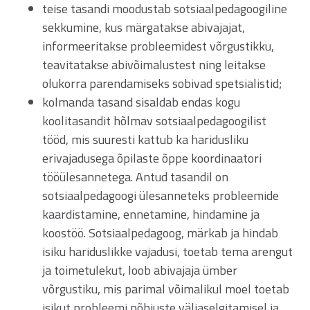
teise tasandi moodustab sotsiaalpedagoogiline
sekkumine, kus märgatakse abivajajat,
informeeritakse probleemidest võrgustikku,
teavitatakse abivõimalustest ning leitakse
olukorra parendamiseks sobivad spetsialistid;
kolmanda tasand sisaldab endas kogu
koolitasandit hõlmav sotsiaalpedagoogilist
tööd, mis suuresti kattub ka haridusliku
erivajadusega õpilaste õppe koordinaatori
tööülesannetega. Antud tasandil on
sotsiaalpedagoogi ülesanneteks probleemide
kaardistamine, ennetamine, hindamine ja
koostöö. Sotsiaalpedagoog, märkab ja hindab
isiku hariduslikke vajadusi, toetab tema arengut
ja toimetulekut, loob abivajaja ümber
võrgustiku, mis parimal võimalikul moel toetab
isikut probleemi põhjuste väljaselgitamisel ja