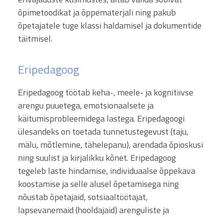
õpimetoodikat ja õppematerjali ning pakub
õpetajatele tuge klassi haldamisel ja dokumentide
täitmisel.
Eripedagoog
Eripedagoog töötab keha-, meele- ja kognitiivse
arengu puuetega, emotsionaalsete ja
käitumisprobleemidega lastega. Eripedagoogi
ülesandeks on toetada tunnetustegevust (taju,
mälu, mõtlemine, tähelepanu), arendada õpioskusi
ning suulist ja kirjalikku kõnet. Eripedagoog
tegeleb laste hindamise, individuaalse õppekava
koostamise ja selle alusel õpetamisega ning
nõustab õpetajaid, sotsiaaltöötajat,
lapsevanemaid (hooldajaid) arenguliste ja