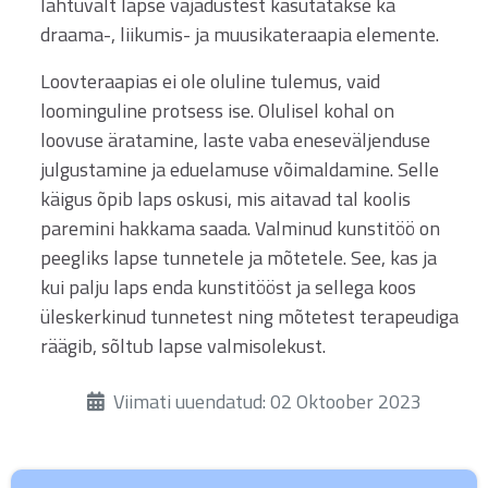
lähtuvalt lapse vajadustest kasutatakse ka
draama-, liikumis- ja muusikateraapia elemente.
Loovteraapias ei ole oluline tulemus, vaid
loominguline protsess ise. Olulisel kohal on
loovuse äratamine, laste vaba eneseväljenduse
julgustamine ja eduelamuse võimaldamine. Selle
käigus õpib laps oskusi, mis aitavad tal koolis
paremini hakkama saada. Valminud kunstitöö on
peegliks lapse tunnetele ja mõtetele. See, kas ja
kui palju laps enda kunstitööst ja sellega koos
üleskerkinud tunnetest ning mõtetest terapeudiga
räägib, sõltub lapse valmisolekust.
Üksikasjad
Viimati uuendatud: 02 Oktoober 2023