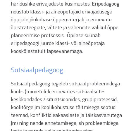
hariduslike erivajaduste küsimustes. Eripedagoog
nõustab klassi- ja aineõpetajaid erivajadusega
õppijale jõukohase õppematerjali ja erinevate
õpistrateegiate, võtete ja vahendite valikul õppe
planeerimise protsessis. Õpilase suunab
eripedagoogi juurde klassi- või aineõpetaja
kooskõlastatult lapsevanemaga.
Sotsiaalpedagoog
Sotsiaalpedagoog tegeleb sotsiaalprobleemidega
koolis (toimetulek erinevates sotsiaalsetes
keskkondades / situatsioonides, grupiprotsessid,
koolitõrge jm koolikohustuse täitmisega seotud
teemad, konfliktid eakaaslaste ja täiskasvanutega
jm) ning nende ennetamisega, sh probleemidega
laste ja perede välja selgitamise ning