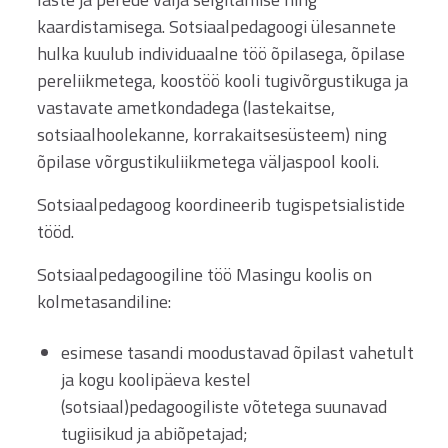
kaardistamisega. Sotsiaalpedagoogi ülesannete
hulka kuulub individuaalne töö õpilasega, õpilase
pereliikmetega, koostöö kooli tugivõrgustikuga ja
vastavate ametkondadega (lastekaitse,
sotsiaalhoolekanne, korrakaitsesüsteem) ning
õpilase võrgustikuliikmetega väljaspool kooli.
Sotsiaalpedagoog koordineerib tugispetsialistide
tööd.
Sotsiaalpedagoogiline töö Masingu koolis on
kolmetasandiline:
esimese tasandi moodustavad õpilast vahetult
ja kogu koolipäeva kestel
(sotsiaal)pedagoogiliste võtetega suunavad
tugiisikud ja abiõpetajad;