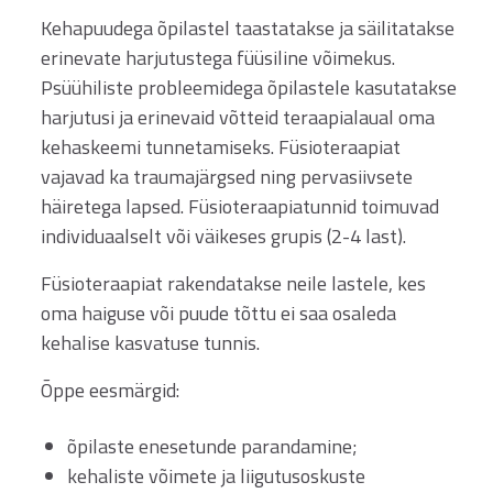
Kehapuudega õpilastel taastatakse ja säilitatakse
erinevate harjutustega füüsiline võimekus.
Psüühiliste probleemidega õpilastele kasutatakse
harjutusi ja erinevaid võtteid teraapialaual oma
kehaskeemi tunnetamiseks. Füsioteraapiat
vajavad ka traumajärgsed ning pervasiivsete
häiretega lapsed. Füsioteraapiatunnid toimuvad
individuaalselt või väikeses grupis (2-4 last).
Füsioteraapiat rakendatakse neile lastele, kes
oma haiguse või puude tõttu ei saa osaleda
kehalise kasvatuse tunnis.
Õppe eesmärgid:
õpilaste enesetunde parandamine;
kehaliste võimete ja liigutusoskuste