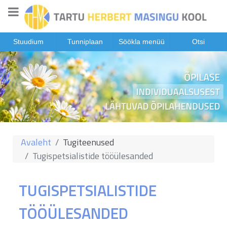
Stuudium
Tunniplaan
Söökla menüü
Otsi
Avaleht
Tugiteenused
Tugispetsialistide tööülesanded
TUGISPETSIALISTIDE
TÖÖÜLESANDED