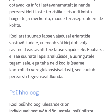
ootavad ka infot lastevanematelt ja nende
perearstidelt laste tervisliku seisundi kohta,
haiguste ja ravi kohta, muude terviseprobleemide
kohta.
Kooliarst suunab lapse vajadusel eriarstide
vastuvõttudele, uuendab või kirjutab välja
ravimeid vastavalt teie lapse vajadusele. Kooliarst
ei saa suunata lapsi analüüside ja uuringutele
tegemisele, ega teha neid koolis (saame
kontrollida vereglükoosisisaldust), see kuulub
perearsti tegevusvaldkonda.
Psühholoog
Koolipsühholoogi ülesandeks on
individuaalvastuvõtud õpilastele, psüühiliste