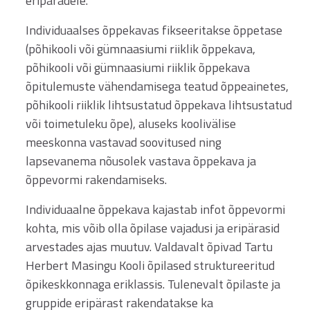
eripäradele.
Individuaalses õppekavas fikseeritakse õppetase
(põhikooli või gümnaasiumi riiklik õppekava,
põhikooli või gümnaasiumi riiklik õppekava
õpitulemuste vähendamisega teatud õppeainetes,
põhikooli riiklik lihtsustatud õppekava lihtsustatud
või toimetuleku õpe), aluseks koolivälise
meeskonna vastavad soovitused ning
lapsevanema nõusolek vastava õppekava ja
õppevormi rakendamiseks.
Individuaalne õppekava kajastab infot õppevormi
kohta, mis võib olla õpilase vajadusi ja eripärasid
arvestades ajas muutuv. Valdavalt õpivad Tartu
Herbert Masingu Kooli õpilased struktureeritud
õpikeskkonnaga eriklassis. Tulenevalt õpilaste ja
gruppide eripärast rakendatakse ka