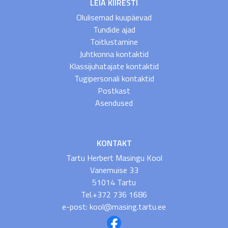
LEIA KIIRESTI
Olulisemad kuupäevad
Tundide ajad
Toitlustamine
Juhtkonna kontaktid
Klassijuhatajate kontaktid
Tugipersonali kontaktid
Postkast
Asendused
KONTAKT
Tartu Herbert Masingu Kool
Vanemuise 33
51014 Tartu
Tel.+372 736 1686
e-post: kool@masing.tartu.ee