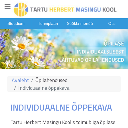
Stuudium
Tunniplaan
Söökla menüü
Otsi
Avaleht
Õpilahendused
Individuaalne õppekava
INDIVIDUAALNE ÕPPEKAVA
Tartu Herbert Masingu Koolis toimub iga õpilase