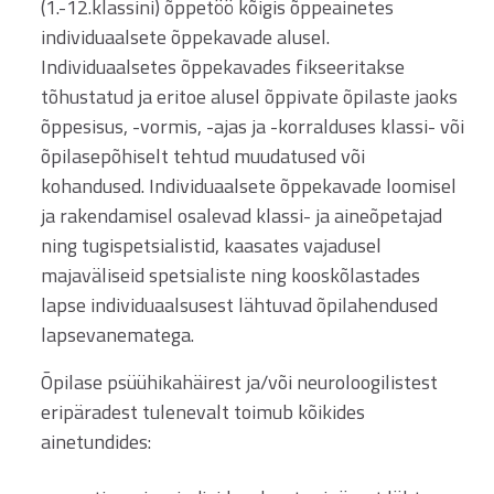
(1.-12.klassini) õppetöö kõigis õppeainetes
individuaalsete õppekavade alusel.
Individuaalsetes õppekavades fikseeritakse
tõhustatud ja eritoe alusel õppivate õpilaste jaoks
õppesisus, -vormis, -ajas ja -korralduses klassi- või
õpilasepõhiselt tehtud muudatused või
kohandused. Individuaalsete õppekavade loomisel
ja rakendamisel osalevad klassi- ja aineõpetajad
ning tugispetsialistid, kaasates vajadusel
majaväliseid spetsialiste ning kooskõlastades
lapse individuaalsusest lähtuvad õpilahendused
lapsevanematega.
Õpilase psüühikahäirest ja/või neuroloogilistest
eripäradest tulenevalt toimub kõikides
ainetundides: