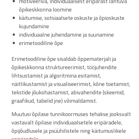
motiveeriva, individuaalsest eripärast lähtuva
õpikeskkonna loomine
käitumise, sotsiaalsete oskuste ja õpioskuste
kujundamine
individuaalne juhendamine ja suunamine
erimetoodiline õpe
Erimetoodiline õpe sisaldab õppematerjali ja
õpikeskkonna struktureerimist, tööjuhendite
lihtsustamist ja algoritmina esitamist,
näitlikustamist ja visualiseerimist, kõne toetamist,
tekstide jõukohastamist, abivahendite (skeemid,
graafikud, tabelid jne) võimaldamist.
Muutusi õpilase tunnikoormuses tehakse jooksvalt
vastavalt õpilase individuaalsetele eripäradele,
õpijõudlusele ja psüühilistele ning käitumuslikele