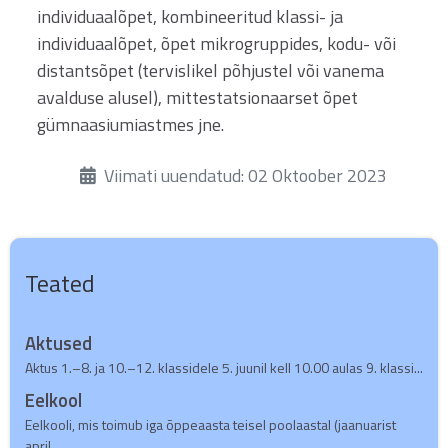
individuaalõpet, kombineeritud klassi- ja
individuaalõpet, õpet mikrogruppides, kodu- või
distantsõpet (tervislikel põhjustel või vanema
avalduse alusel), mittestatsionaarset õpet
gümnaasiumiastmes jne.
Üksikasjad
Viimati uuendatud: 02 Oktoober 2023
Teated
Aktused
Aktus 1.–8. ja 10.–12. klassidele 5. juunil kell 10.00 aulas 9. klassi...
Eelkool
Eelkooli, mis toimub iga õppeaasta teisel poolaastal (jaanuarist
april...