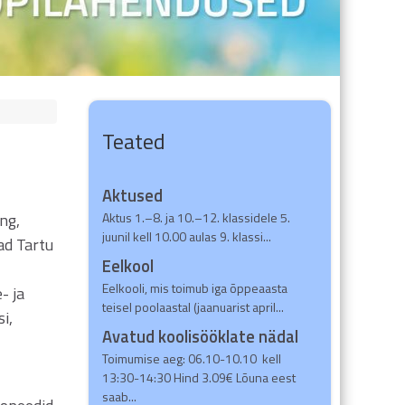
Teated
Aktused
ng,
Aktus 1.–8. ja 10.–12. klassidele 5.
juunil kell 10.00 aulas 9. klassi...
ad Tartu
Eelkool
Eelkooli, mis toimub iga õppeaasta
- ja
teisel poolaastal (jaanuarist april...
i,
Avatud koolisööklate nädal
Toimumise aeg: 06.10-10.10 kell
13:30-14:30 Hind 3.09€ Lõuna eest
saab...