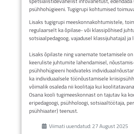
spetsialistidevahelist infovahetust, edendada
psühhohügieeni. Tugigrupi kohtumised toimuvad
Lisaks tugigrupi meeskonnakohtumistele, toim
regulaarselt ka õpilase- või klassipõhised ju
sotsiaalpedagoog, vajadusel klassijuhataja) ja
Lisaks õpilaste ning vanemate toetamisele on 
keeruliste juhtumite lahendamisel, nõustamis
psühhohügieeni hoidvateks individuaalnõustam
ka individuaalsele töönõustamisele kriisipsühho
võimalik osaleda nii koolitaja kui koolitatavana
Osana kooli tugimeeskonnast on tajutav ka kool
eripedagoogi, psühholoogi, sotsiaaltöötaja, per
psühhiaater) teenust.
Üksikasjad
Viimati uuendatud: 27 August 2025