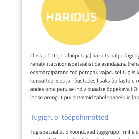
klassijuhataja, abiõpetaja) ka sotsiaalpedagoo
rehabilitatsioonispetsialistide esindajana (reh
eesmärgipärane töö perega), vajadusel tugiisik. 
konsulteerides ja nõustades lisaks õpilastele 
andes oma panuse individuaalse õppekava (IÕK
lapse arengut puudutavaid tähelepanekuid lapse
Tugigrupi tööpõhimõtted
Tugispetsialistid koonduvad tugigruppi, mill