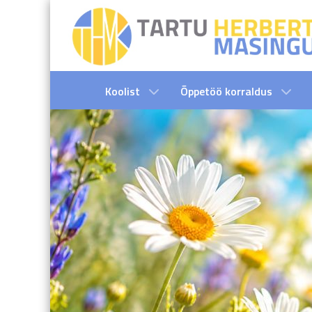
Koolist
Õppetöö korraldus