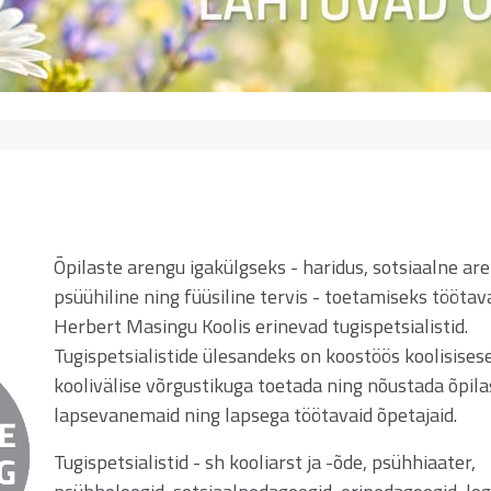
Õpilaste arengu igakülgseks - haridus, sotsiaalne are
psüühiline ning füüsiline tervis - toetamiseks töötav
Herbert Masingu Koolis erinevad tugispetsialistid.
Tugispetsialistide ülesandeks on koostöös koolisisese
koolivälise võrgustikuga toetada ning nõustada õpilas
lapsevanemaid ning lapsega töötavaid õpetajaid.
Tugispetsialistid - sh kooliarst ja -õde, psühhiaater,