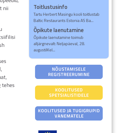
gopeedid,
Toitlustusinfo
 nii
Tartu Herbert Masingu kooli toitlustab
Baltic Restaurants Estonia AS Ba...
u
Õpikute laenutamine
iifilisi
Õpikute laenutamine toimub
alljärgnevalt: Neljapäeval, 28.
sh
augustilKel...
ses
,
mat,
g tehes