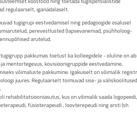
 süsteemset koostööd ning toetada tugispetsialistide
 regulaarselt, iganädalaselt.
uvad tugigrupi eestvedamisel ning pedagoogide osalusel
htumiarutelud, perevestlusted (lapsevanemad, psühholoog-
 lennupõhised arutelud.
tugigrupp pakkumas toetust ka kolleegidele - oluline on ab
-ja mentortegevus, kovisioonigruppide eestvedamine,
iseks võimaluste pakkumine. Igakuiselt on võimalik regist
loogi juures. Regulaarselt toimuvad sise- ja väliskoolitused
.
i rehabilitatsiooniasutus, kus on võimalik saada logopeedi,
eterapeudi, füsioterapeudi , loovterepeudi ning arsti (sh