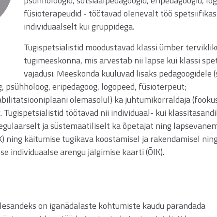
psühholoogid, sotsiaalpedagoogid, eripedagoogid, lo
füsioterapeudid - töötavad olenevalt töö spetsiifikast
individuaalselt kui gruppidega.
Tugispetsialistid moodustavad klassi ümber terviklik
tugimeeskonna, mis arvestab nii lapse kui klassi spets
vajadusi. Meeskonda kuuluvad lisaks pedagoogidele (
g, psühholoog, eripedagoog, logopeed, füsioterpeut;
abilitatsiooniplaani olemasolul) ka juhtumikorraldaja (fooku
Tugispetsialistid töötavad nii individuaal- kui klassitasandil
regulaarselt ja süstemaatiliselt ka õpetajat ning lapsevane
) ning käitumise tugikava koostamisel ja rakendamisel nin
 individuaalse arengu jälgimise kaarti (ÕIK).
e ülesandeks on iganädalaste kohtumiste kaudu parandada