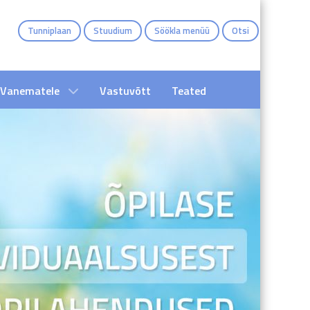
Tunniplaan
Stuudium
Söökla menüü
Otsi
Vanematele
Vastuvõtt
Teated