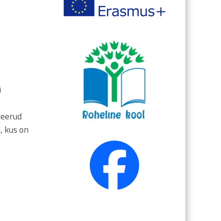
i
reerud
, kus on