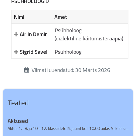
PSÜHHOLOOGID
Nimi
Amet
Psühholoog
Airiin Demir
(dialektiline käitumisteraapia)
Sigrid Saveli
Psühholoog
Üksikasjad
Viimati uuendatud: 30 Märts 2026
Teated
Aktused
Aktus 1.–8. ja 10.–12. klassidele 5. juunil kell 10.00 aulas 9. klassi...