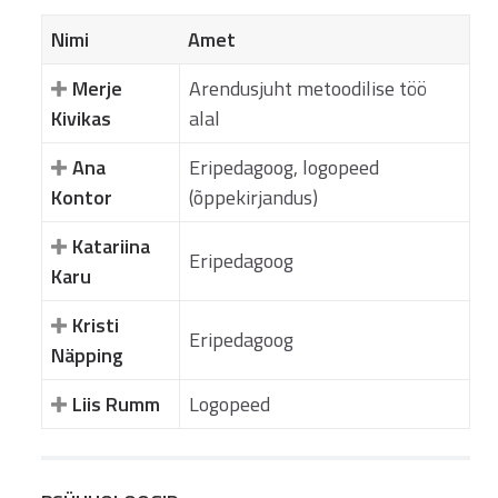
Nimi
Amet
Merje
Arendusjuht metoodilise töö
Kivikas
alal
Ana
Eripedagoog, logopeed
Kontor
(õppekirjandus)
Katariina
Eripedagoog
Karu
Kristi
Eripedagoog
Näpping
Liis Rumm
Logopeed