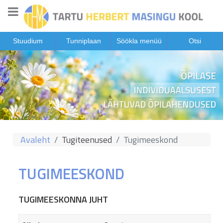
Stuudium
Tunniplaan
Söökla menüü
Otsi
Avaleht
Tugiteenused
Tugimeeskond
TUGIMEESKOND
TUGIMEESKONNA JUHT