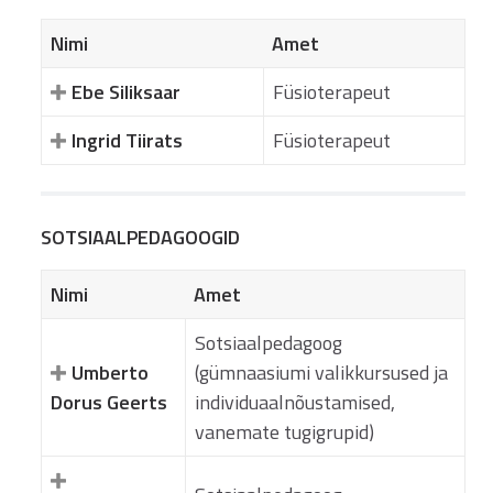
Nimi
Amet
Ebe Siliksaar
Füsioterapeut
Ingrid Tiirats
Füsioterapeut
SOTSIAALPEDAGOOGID
Nimi
Amet
Sotsiaalpedagoog
Umberto
(gümnaasiumi valikkursused ja
Dorus Geerts
individuaalnõustamised,
vanemate tugigrupid)