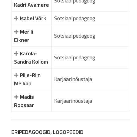
Sotsiaalpedagoog
Kadri Avamere
Isabel Võrk
Sotsiaalpedagoog
Merili
Sotsiaalpedagoog
Eikner
Karola-
Sotsiaalpedagoog
Sandra Kollom
Pille-Riin
Karjäärinõustaja
Meikop
Madis
Karjäärinõustaja
Roosaar
ERIPEDAGOOGID, LOGOPEEDID