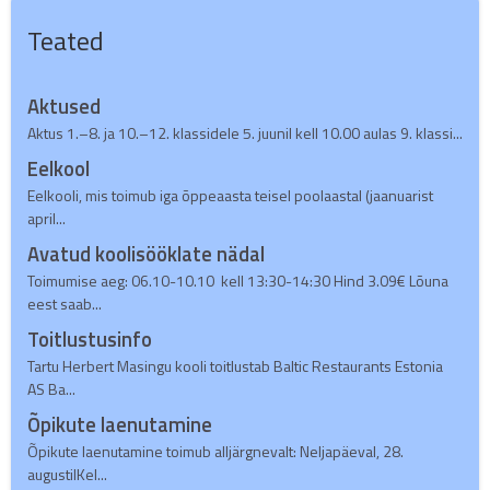
Teated
Aktused
Aktus 1.–8. ja 10.–12. klassidele 5. juunil kell 10.00 aulas 9. klassi...
Eelkool
Eelkooli, mis toimub iga õppeaasta teisel poolaastal (jaanuarist
april...
Avatud koolisööklate nädal
Toimumise aeg: 06.10-10.10 kell 13:30-14:30 Hind 3.09€ Lõuna
eest saab...
Toitlustusinfo
Tartu Herbert Masingu kooli toitlustab Baltic Restaurants Estonia
AS Ba...
Õpikute laenutamine
Õpikute laenutamine toimub alljärgnevalt: Neljapäeval, 28.
augustilKel...