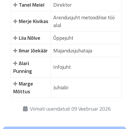
Tanel Meiel
Direktor
Arendusjuht metoodilise töö
Merje Kivikas
alal
Liia Nõlve
Õppejuht
Ilmar Jõekäär
Majandusjuhataja
Alarі
Infojuht
Punnіng
Marge
Juhiabi
Mõttus
Üksikasjad
Viimati uuendatud: 09 Veebruar 2026