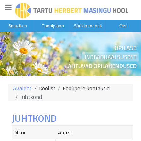
Stuudium
Tunniplaan
Söökla menüü
Otsi
Avaleht
Koolist
Koolipere kontaktid
Juhtkond
JUHTKOND
Nimi
Amet