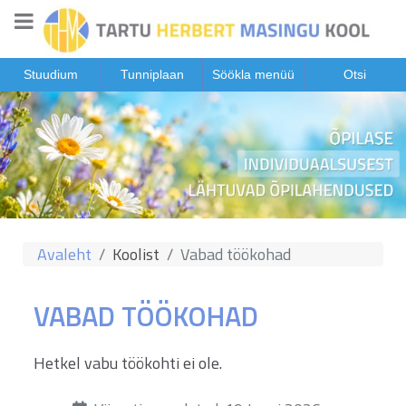
Stuudium
Tunniplaan
Söökla menüü
Otsi
Avaleht
Koolist
Vabad töökohad
VABAD TÖÖKOHAD
Hetkel vabu töökohti ei ole.