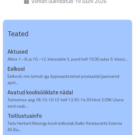
Üksikasjad
Viimati uuendatud: 19 Juuni 2026
Teated
Aktused
Aktus 1.–8. ja 10.–12. klassidele 5. juunil kell 10.00 aulas 9. klassi...
Eelkool
Eelkooli, mis toimub iga õppeaasta teisel poolaastal (jaanuarist
april...
Avatud koolisööklate nädal
Toimumise aeg: 06.10-10.10 kell 13:30-14:30 Hind 3.09€ Lõuna
eest saab...
Toitlustusinfo
Tartu Herbert Masingu kooli toitlustab Baltic Restaurants Estonia
AS Ba...